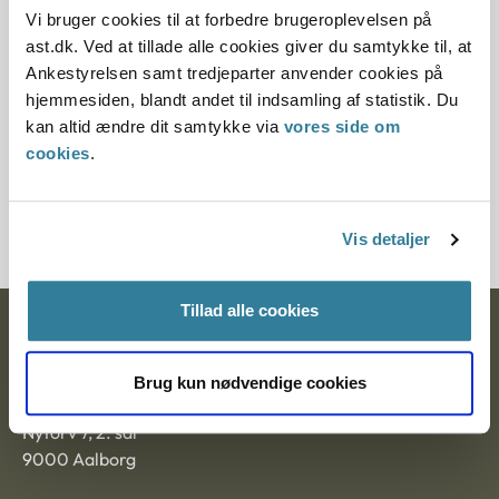
principafgørelse 119-13.
Vi bruger cookies til at forbedre brugeroplevelsen på
ast.dk. Ved at tillade alle cookies giver du samtykke til, at
Paragraf
Ankestyrelsen samt tredjeparter anvender cookies på
hjemmesiden, blandt andet til indsamling af statistik. Du
§ 20 § 17
kan altid ændre dit samtykke via
vores side om
cookies
.
Journalnummer
6001354-03
Vis detaljer
Tillad alle cookies
Ankestyrelsen
Postadresse:
Brug kun nødvendige cookies
Nytorv 7, 2. sal
9000 Aalborg