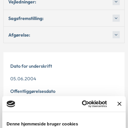
Vejledninger:
Sagsfremstilling:
Afgørelse:
Dato for underskrift
05.06.2004
Offentliggørelsesdato
11.07.2013
Denne principafgørelse er kasseret den 29.
november 2013, da den er erstattet af
Denne hjemmeside bruger cookies