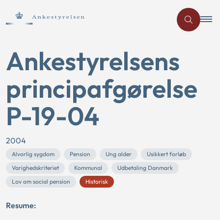
Ankestyrelsens
principafgørelse
P-19-04
2004
Alvorlig sygdom
Pension
Ung alder
Usikkert forløb
Varighedskriteriet
Kommunal
Udbetaling Danmark
Lov om social pension
Historisk
Resume: