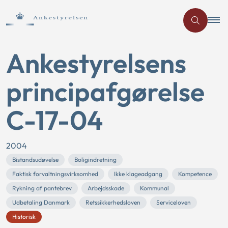
Ankestyrelsens
principafgørelse
C-17-04
2004
Bistandsudøvelse
Boligindretning
Faktisk forvaltningsvirksomhed
Ikke klageadgang
Kompetence
Rykning af pantebrev
Arbejdsskade
Kommunal
Udbetaling Danmark
Retssikkerhedsloven
Serviceloven
Historisk