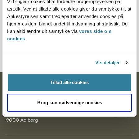
Vi bruger cookies til at forbedre brugeroplevelsen på
Paragraf
ast.dk. Ved at tillade alle cookies giver du samtykke til, at
Ankestyrelsen samt tredjeparter anvender cookies på
§ 166 § 60 § 116 § 121 § 102
hjemmesiden, blandt andet til indsamling af statistik. Du
kan altid ændre dit samtykke via
vores side om
Journalnummer
cookies
.
3800010-04
Vis detaljer
Tillad alle cookies
Ankestyrelsen
Postadresse:
Brug kun nødvendige cookies
Nytorv 7, 2. sal
9000 Aalborg