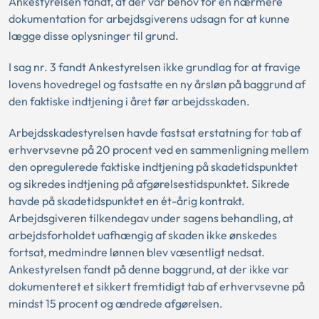
Ankestyrelsen fandt, at der var behov for en nærmere
dokumentation for arbejdsgiverens udsagn for at kunne
lægge disse oplysninger til grund.
I sag nr. 3 fandt Ankestyrelsen ikke grundlag for at fravige
lovens hovedregel og fastsatte en ny årsløn på baggrund af
den faktiske indtjening i året før arbejdsskaden.
Arbejdsskadestyrelsen havde fastsat erstatning for tab af
erhvervsevne på 20 procent ved en sammenligning mellem
den opregulerede faktiske indtjening på skadetidspunktet
og sikredes indtjening på afgørelsestidspunktet. Sikrede
havde på skadetidspunktet en ét-årig kontrakt.
Arbejdsgiveren tilkendegav under sagens behandling, at
arbejdsforholdet uafhængig af skaden ikke ønskedes
fortsat, medmindre lønnen blev væsentligt nedsat.
Ankestyrelsen fandt på denne baggrund, at der ikke var
dokumenteret et sikkert fremtidigt tab af erhvervsevne på
mindst 15 procent og ændrede afgørelsen.