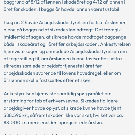
baggrund af 8/12 af lønnen i skadeåret og 4/12 af lønnen i
året før skaden. I begge år havde lønnen været ustabil.
I sag nr. 2 havde Arbejdsskadestyrelsen fastsat årslønnen
alene på baggrund af sikredes lønindtægt. Det fremgik
imidlertid af sagen, at sikrede havde modtaget dagpenge
både i skadeåret og i året før arbejdsskaden. Ankestyrelsen
hjemviste sagen og anmodede Arbejdsskadestyrelsen om
at tage stilling til, om årslønnen kunne fastsættes ud fra
sikredes samlede arbejdsfortjeneste i året før
arbejdsskaden svarende til lovens hovedregel, eller om
årslønnen skulle fastsættes efter et skøn.
Ankestyrelsen hjemviste samtidig spørgsmålet om
erstatning for tab af erhvervsevne. Sikredes tidligere
arbejdsgiver havde oplyst, at sikrede kunne havde tjent
388.596 kr., såfremt skaden ikke var sket, hvilket var ca.
88.000 kr. mere end den opregulerede årsløn.