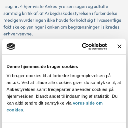
I sag nr. 4 hjemviste Ankestyrelsen sagen og udtalte
samtidig kritik af, at Arbejdsskadestyrelsen i forbindelse
med genvurderingen ikke havde forholdt sig til væsentlige
faktiske oplysninger i anken om begrænsninger i sikredes
erhvervsevne.
Arbejdsskadestyrelsen havde truffet afgørelse om
erstatning for tab af erhvervsevne alene på baggrund af
anmeldelsen, lægeerklæring I og sikredes
skemaoplysninger. Ankestyrelsen fandt, at
Denne hjemmeside bruger cookies
Arbejdsskadestyrelsens afgørelse var truffet på et
Vi bruger cookies til at forbedre brugeroplevelsen på
mangelfuldt grundlag og vurderede, at sikredes helbreds-
ast.dk. Ved at tillade alle cookies giver du samtykke til, at
og erhvervsmæssige forhold ikke var afklaret i
Ankestyrelsen samt tredjeparter anvender cookies på
tilstrækkeligt omfang.
hjemmesiden, blandt andet til indsamling af statistik. Du
kan altid ændre dit samtykke via
vores side om
cookies
.
Love: