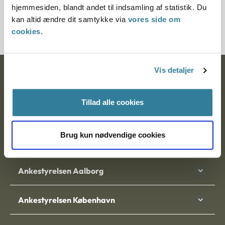
hjemmesiden, blandt andet til indsamling af statistik. Du
7000194-04
kan altid ændre dit samtykke via
vores side om
cookies
.
Vis detaljer
Ankestyrelsen
Postadresse:
Tillad alle cookies
Nytorv 7, 2. sal
9000 Aalborg
Brug kun nødvendige cookies
Ankestyrelsen Aalborg
Ankestyrelsen København