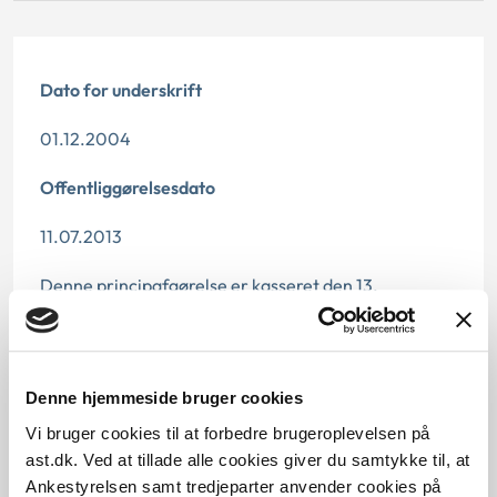
Dato for underskrift
01.12.2004
Offentliggørelsesdato
11.07.2013
Denne principafgørelse er kasseret den 13.
december 2019, da den er erstattet af
principafgørelse 88-19.
Paragraf
Denne hjemmeside bruger cookies
Vi bruger cookies til at forbedre brugeroplevelsen på
§ 13 § 10 § 36d § 21
ast.dk. Ved at tillade alle cookies giver du samtykke til, at
Ankestyrelsen samt tredjeparter anvender cookies på
Journalnummer