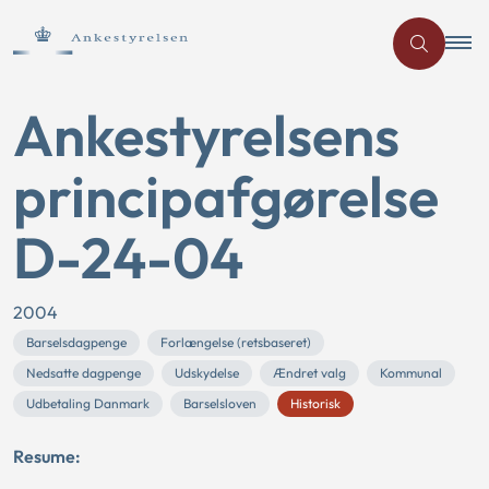
Ankestyrelsens
principafgørelse
D-24-04
2004
Barselsdagpenge
Forlængelse (retsbaseret)
Nedsatte dagpenge
Udskydelse
Ændret valg
Kommunal
Udbetaling Danmark
Barselsloven
Historisk
Resume: