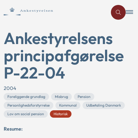
Ankestyrelsens
principafgørelse
P-22-04
2004
Foreliggende grundlag
Misbrug
Pension
Personlighedsforstyrrelse
Kommunal
Udbetaling Danmark
Lov om social pension
Historisk
Resume: