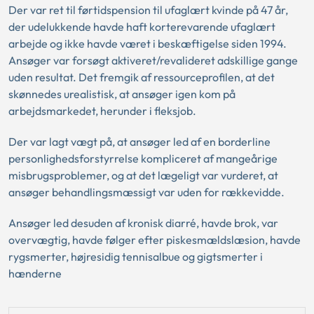
Der var ret til førtidspension til ufaglært kvinde på 47 år,
der udelukkende havde haft korterevarende ufaglært
arbejde og ikke havde været i beskæftigelse siden 1994.
Ansøger var forsøgt aktiveret/revalideret adskillige gange
uden resultat. Det fremgik af ressourceprofilen, at det
skønnedes urealistisk, at ansøger igen kom på
arbejdsmarkedet, herunder i fleksjob.
Der var lagt vægt på, at ansøger led af en borderline
personlighedsforstyrrelse kompliceret af mangeårige
misbrugsproblemer, og at det lægeligt var vurderet, at
ansøger behandlingsmæssigt var uden for rækkevidde.
Ansøger led desuden af kronisk diarré, havde brok, var
overvægtig, havde følger efter piskesmældslæsion, havde
rygsmerter, højresidig tennisalbue og gigtsmerter i
hænderne