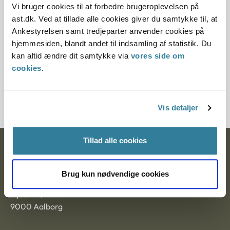
Vi bruger cookies til at forbedre brugeroplevelsen på
ast.dk. Ved at tillade alle cookies giver du samtykke til, at
Paragraf
Ankestyrelsen samt tredjeparter anvender cookies på
§ 20 § 16 § 17 § 20i
hjemmesiden, blandt andet til indsamling af statistik. Du
kan altid ændre dit samtykke via
vores side om
Journalnummer
cookies
.
6000096-04
Vis detaljer
Tillad alle cookies
Ankestyrelsen
Postadresse:
Brug kun nødvendige cookies
Nytorv 7, 2. sal
9000 Aalborg