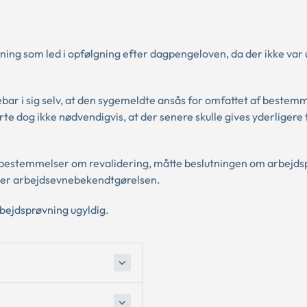
ng som led i opfølgning efter dagpengeloven, da der ikke var
bar i sig selv, at den sygemeldte ansås for omfattet af bestem
te dog ikke nødvendigvis, at der senere skulle gives yderligere 
ns bestemmelser om revalidering, måtte beslutningen om arbejd
fter arbejdsevnebekendtgørelsen.
bejdsprøvning ugyldig.