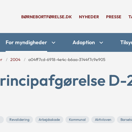
BØRNEBORTFØRELSE.DK
NYHEDER
PRESSE
T
For myndigheder
Adoption
Tilsy
er
2004
a04ff7cd-6918-4e4c-b6aa-3144f7c9e905
rincipafgørelse D-
l
Revalidering
Arbejdsskade
Kommunal
Aktivloven
Barsel