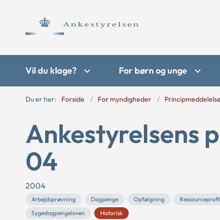
Vil du klage?
For børn og unge
Du er her:
Forside
For myndigheder
Principmeddelels
Ankestyrelsens p
04
2004
Arbejdsprøvning
Dagpenge
Opfølgning
Ressourceprofi
Sygedagpengeloven
Historisk