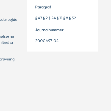
Paragraf
§ 47 § 2 § 24 § 11 § 8 § 32
 udarbejdet
Journalnummer
melserne
2000497-04
tilbud om
sprøvning