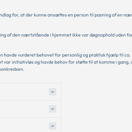
ndlag for, at der kunne ansættes en person til pasning af en n
asning af den nærtstående i hjemmet ikke var døgnophold uden f
havde vurderet behovet for personlig og praktisk hjælp til ca.
ar initiativløs og havde behov for støtte til at komme i gang, 
rsonkredsen.