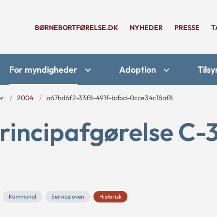
BØRNEBORTFØRELSE.DK
NYHEDER
PRESSE
T
For myndigheder
Adoption
Tilsy
er
2004
a67bd6f2-33f8-491f-bdbd-0cce34c18af8
rincipafgørelse C-3
Kommunal
Serviceloven
Historisk