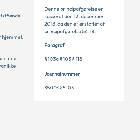
Denne principafgørelse er
ærtstående
kasseret den 12. december
2018, da den er erstattet af
principafgørelse 56-18.
or hjemmet,
Paragraf
 en time
§ 103a § 103 § 118
var ikke
Journalnummer
3500485-03