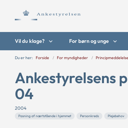
Vil du klage?
For børn og unge
Du er her:
Forside
For myndigheder
Principmeddelels
Ankestyrelsens p
04
2004
Pasning af nærtstående i hjemmet
Personkreds
Plejebehov