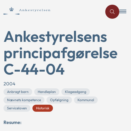
Ankestyrelsens
principafgørelse
C-44-04
2004
Anbragt barn
Handleplan
Klageadgang
Nævnets kompetence
Opfølgning
Kommunal
Serviceloven
Historisk
Resume: