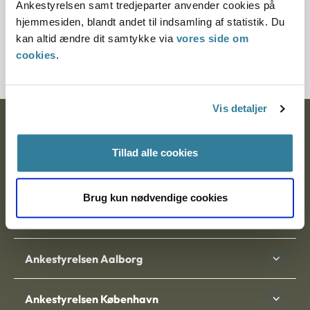
Ankestyrelsen samt tredjeparter anvender cookies på
Journalnummer
hjemmesiden, blandt andet til indsamling af statistik. Du
kan altid ændre dit samtykke via
vores side om
3500135-04
cookies
.
Vis detaljer
Ankestyrelsen
Tillad alle cookies
Postadresse:
Nytorv 7, 2. sal
Brug kun nødvendige cookies
9000 Aalborg
Ankestyrelsen Aalborg
Ankestyrelsen København