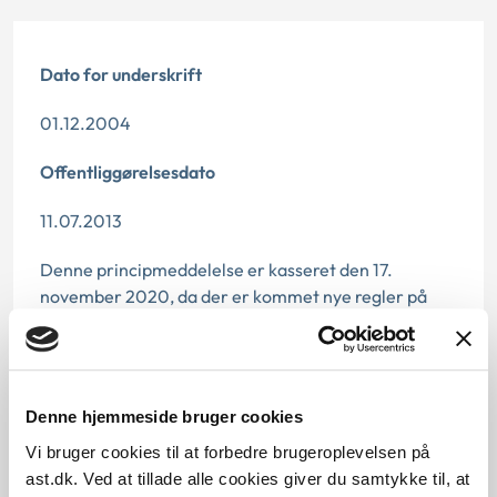
Dato for underskrift
01.12.2004
Offentliggørelsesdato
11.07.2013
Denne principmeddelelse er kasseret den 17.
november 2020, da der er kommet nye regler på
området den 1. januar 2020 ved lov nr. 1433 af den
17. december 2019 (lov om ændring af lov om social
service).
Denne hjemmeside bruger cookies
Paragraf
Vi bruger cookies til at forbedre brugeroplevelsen på
§ 60 § 70 § 56 § 42
ast.dk. Ved at tillade alle cookies giver du samtykke til, at