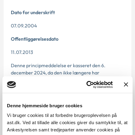
Dato for underskrift
07.09.2004
Offentliggørelsesdato
11.07.2013
Denne principmeddelelse er kasseret den 6.
december 2024, da den ikke længere har
vejledningsværdi. Det skyldes, at der er nyere
praksis på området.
Paragraf
Denne hjemmeside bruger cookies
§ 9a § 61 § 53 § 40 § 19
Vi bruger cookies til at forbedre brugeroplevelsen på
ast.dk. Ved at tillade alle cookies giver du samtykke til, at
Journalnummer
Ankestyrelsen samt tredjeparter anvender cookies på