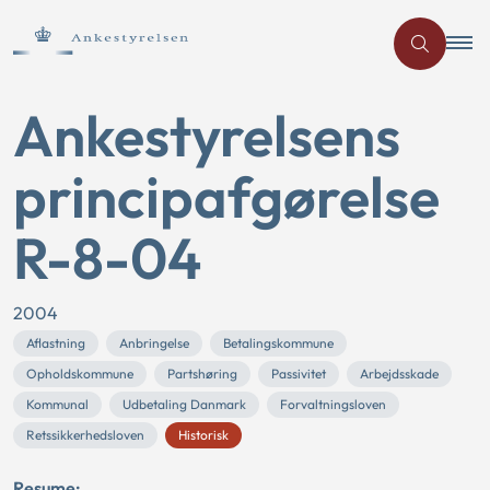
Ankestyrelsens
principafgørelse
R-8-04
2004
Aflastning
Anbringelse
Betalingskommune
Opholdskommune
Partshøring
Passivitet
Arbejdsskade
Kommunal
Udbetaling Danmark
Forvaltningsloven
Retssikkerhedsloven
Historisk
Resume: