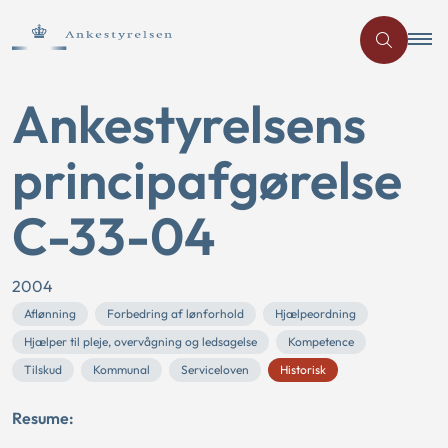
Ankestyrelsens
principafgørelse
C-33-04
2004
Aflønning
Forbedring af lønforhold
Hjælpeordning
Hjælper til pleje, overvågning og ledsagelse
Kompetence
Tilskud
Kommunal
Serviceloven
Historisk
Resume: