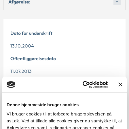
Afgørelse:
Dato for underskrift
13.10.2004
Offentliggørelsesdato
11.07.2013
Denne principafgørelse er kasseret den 22.
december 2016, da den ikke længere er gældende
Paragraf
Denne hjemmeside bruger cookies
Vi bruger cookies til at forbedre brugeroplevelsen på
§ 96 § 60 § 77
ast.dk. Ved at tillade alle cookies giver du samtykke til, at
Ankestyrelsen samt tredjeparter anvender cookies på