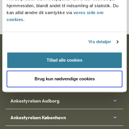
Journalnummer
hjemmesiden, blandt andet til indsamling af statistik. Du
kan altid ændre dit samtykke via
vores side om
3500228-04
cookies
.
Vis detaljer
Ankestyrelsen
Postadresse:
Tillad alle cookies
Nytorv 7, 2. sal
9000 Aalborg
Brug kun nødvendige cookies
Ankestyrelsen Aalborg
Ankestyrelsen København