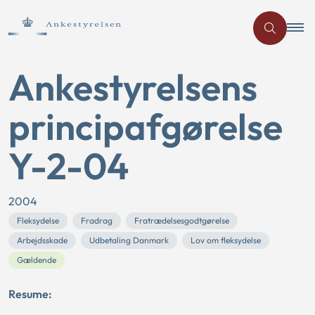
Ankestyrelsens
principafgørelse
Y-2-04
2004
Fleksydelse
Fradrag
Fratrædelsesgodtgørelse
Arbejdsskade
Udbetaling Danmark
Lov om fleksydelse
Gældende
Resume: