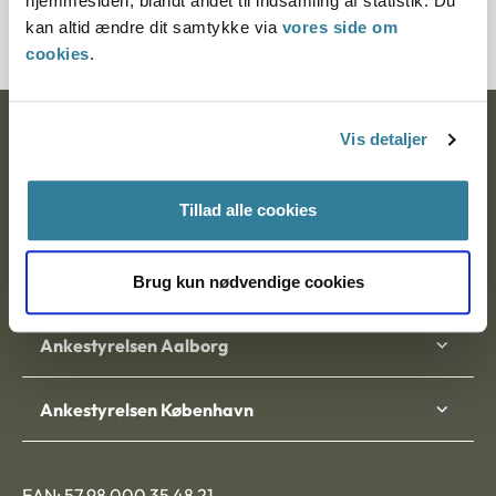
hjemmesiden, blandt andet til indsamling af statistik. Du
7100026-03
kan altid ændre dit samtykke via
vores side om
cookies
.
Ankestyrelsen
Vis detaljer
Postadresse:
Tillad alle cookies
Nytorv 7, 2. sal
9000 Aalborg
Brug kun nødvendige cookies
Ankestyrelsen Aalborg
Ankestyrelsen København
EAN: 57 98 000 35 48 21