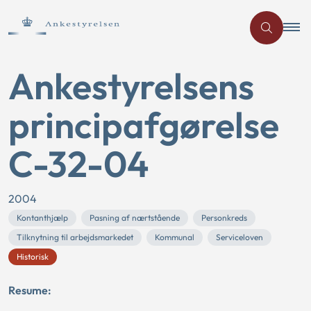
Ankestyrelsens
principafgørelse
C-32-04
2004
Kontanthjælp
Pasning af nærtstående
Personkreds
Tilknytning til arbejdsmarkedet
Kommunal
Serviceloven
Historisk
Resume: