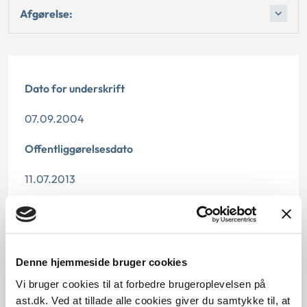
Afgørelse:
Dato for underskrift
07.09.2004
Offentliggørelsesdato
11.07.2013
Denne principafgørelse er kasseret den 12.
december 2018, da den er erstattet af
principafgørelse 56-18.
Denne hjemmeside bruger cookies
Paragraf
Vi bruger cookies til at forbedre brugeroplevelsen på
ast.dk. Ved at tillade alle cookies giver du samtykke til, at
§ 103a § 103 § 118