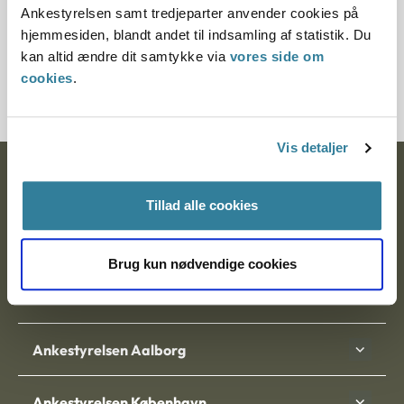
Ankestyrelsen samt tredjeparter anvender cookies på
hjemmesiden, blandt andet til indsamling af statistik. Du
Journalnummer
kan altid ændre dit samtykke via
vores side om
3500023-04
cookies
.
Vis detaljer
Ankestyrelsen
Tillad alle cookies
Postadresse:
Nytorv 7, 2. sal
Brug kun nødvendige cookies
9000 Aalborg
Ankestyrelsen Aalborg
Ankestyrelsen København