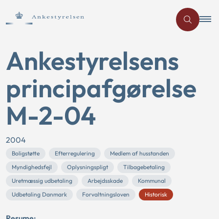
Ankestyrelsens
principafgørelse
M-2-04
2004
Boligstøtte
Efterregulering
Medlem af husstanden
Myndighedsfejl
Oplysningspligt
Tilbagebetaling
Uretmæssig udbetaling
Arbejdsskade
Kommunal
Udbetaling Danmark
Forvaltningsloven
Historisk
Resume: