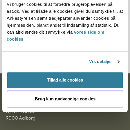
2019, da den ikke længere har vejledningsværdi.
Vi bruger cookies til at forbedre brugeroplevelsen på
ast.dk. Ved at tillade alle cookies giver du samtykke til, at
Paragraf
Ankestyrelsen samt tredjeparter anvender cookies på
hjemmesiden, blandt andet til indsamling af statistik. Du
§ 47 § 24 § 7 § 46 § 43
kan altid ændre dit samtykke via
vores side om
cookies
.
Journalnummer
8500043-03
Vis detaljer
Tillad alle cookies
Ankestyrelsen
Postadresse:
Brug kun nødvendige cookies
Nytorv 7, 2. sal
9000 Aalborg