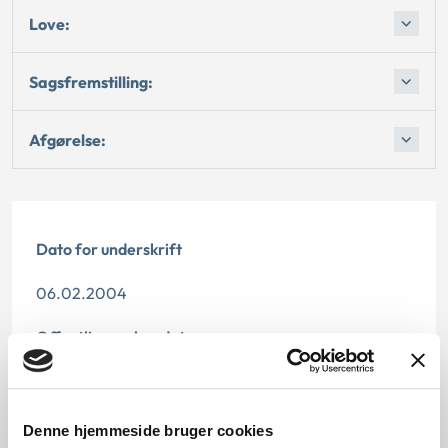
Love:
Sagsfremstilling:
Afgørelse:
Dato for underskrift
06.02.2004
Offentliggørelsesdato
11.07.2013
Denne principafgørelse er kasseret den 19. februar
Denne hjemmeside bruger cookies