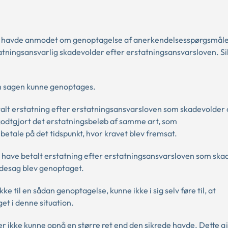
er havde anmodet om genoptagelse af anerkendelsesspørgsmåle
atningsansvarlig skadevolder efter erstatningsansvarsloven. S
om sagen kunne genoptages.
alt erstatning efter erstatningsansvarsloven som skadevolder 
 godtgjort det erstatningsbeløb af samme art, som
 betale på det tidspunkt, hvor kravet blev fremsat.
at have betalt erstatning efter erstatningsansvarsloven som sk
kadesag blev genoptaget.
 til en sådan genoptagelse, kunne ikke i sig selv føre til, at
et i denne situation.
 ikke kunne opnå en større ret end den sikrede havde. Dette gj