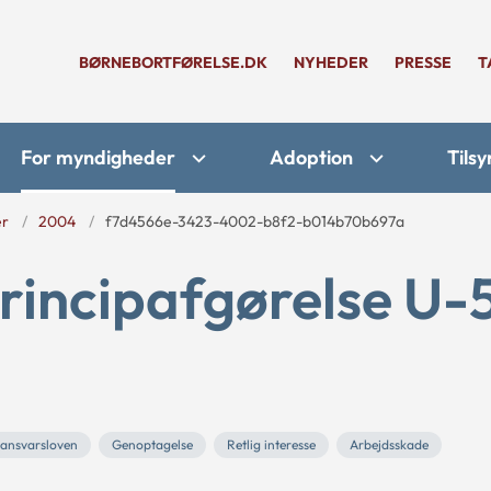
BØRNEBORTFØRELSE.DK
NYHEDER
PRESSE
T
For myndigheder
Adoption
Tilsy
er
2004
f7d4566e-3423-4002-b8f2-b014b70b697a
rincipafgørelse U-
sansvarsloven
Genoptagelse
Retlig interesse
Arbejdsskade