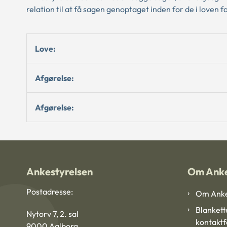
relation til at få sagen genoptaget inden for de i loven f
Love:
Afgørelse:
Afgørelse:
Ankestyrelsen
Om Anke
Postadresse:
Om Anke
Blankett
Nytorv 7, 2. sal
kontakt
9000 Aalborg