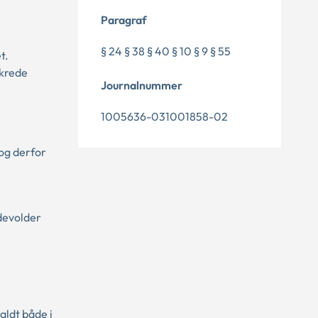
Paragraf
§ 24 § 38 § 40 § 10 § 9 § 55
t.
ikrede
Journalnummer
1005636-031001858-02
og derfor
adevolder
aldt både i