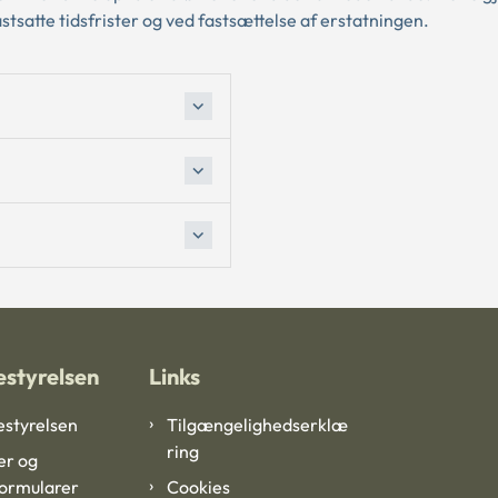
astsatte tidsfrister og ved fastsættelse af erstatningen.
styrelsen
Links
styrelsen
Tilgængelighedserklæ
ring
er og
formularer
Cookies