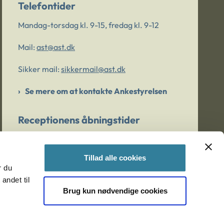
Telefontider
Mandag-torsdag kl. 9-15, fredag kl. 9-12
Mail:
ast@ast.dk
Sikker mail:
sikkermail@ast.dk
Se mere om at kontakte Ankestyrelsen
Receptionens åbningstider
Mandag-torsdag kl. 9-15, fredag kl. 9-13
Tillad alle cookies
r du
Er du bekymret for et barn/en ung?
andet til
Brug kun nødvendige cookies