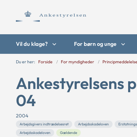
Vil du klage?
For børn og unge
Du er her:
Forside
For myndigheder
Principmeddelels
Ankestyrelsens p
04
2004
Arbejdsgivers indtrædelsesret
Arbejdsskadeloven
Erstatning
Arbejdsskadeloven
Gældende