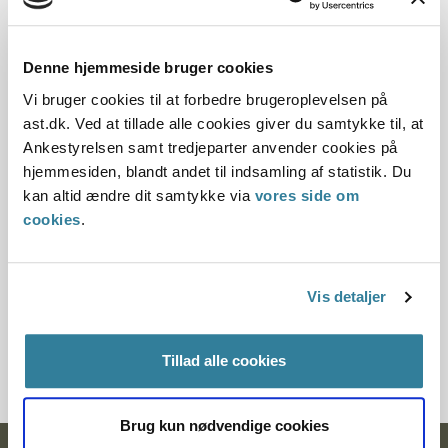
Offentliggørelsesdato
11.07.2013
Denne hjemmeside bruger cookies
Denne principafgørelse er kasseret den 29. marts
Vi bruger cookies til at forbedre brugeroplevelsen på
2019, da den ikke længere har vejledningsværdi, og
ast.dk. Ved at tillade alle cookies giver du samtykke til, at
der er kommet nye regler på området d. 13.
Ankestyrelsen samt tredjeparter anvender cookies på
november 2017 (BEK nr. 1245 § 1 , stk. 5).
hjemmesiden, blandt andet til indsamling af statistik. Du
kan altid ændre dit samtykke via
vores side om
Paragraf
cookies
.
§ 41 § 28
Vis detaljer
Journalnummer
3500399-03
Tillad alle cookies
Brug kun nødvendige cookies