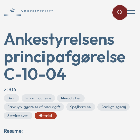
Ankestyrelsens
principafgørelse
C-10-04
2004
Børn
Infantil autisme
Merudgifter
Sandsynliggørelse af merudgift
Spejlkarrusel
Særligt legetøj
Serviceloven
Historisk
Resume: