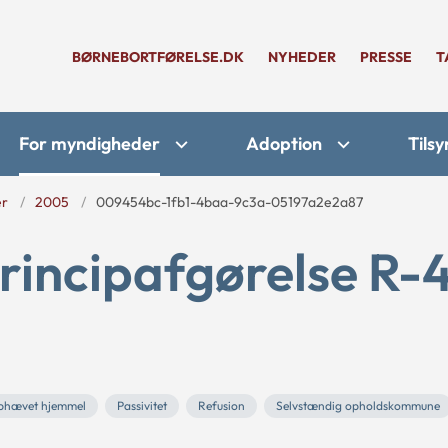
BØRNEBORTFØRELSE.DK
NYHEDER
PRESSE
T
For myndigheder
Adoption
Tilsy
er
2005
009454bc-1fb1-4baa-9c3a-05197a2e2a87
rincipafgørelse R-
phævet hjemmel
Passivitet
Refusion
Selvstændig opholdskommune