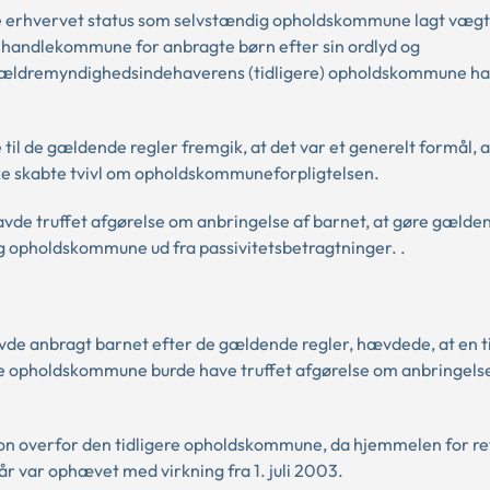
e erhvervet status som selvstændig opholdskommune lagt vægt 
ig handlekommune for anbragte børn efter sin ordlyd og
rældremyndighedsindehaverens (tidligere) opholdskommune hav
til de gældende regler fremgik, at det var et generelt formål, 
e skabte tvivl om opholdskommuneforpligtelsen.
vde truffet afgørelse om anbringelse af barnet, at gøre gælden
 opholdskommune ud fra passivitetsbetragtninger. .
vde anbragt barnet efter de gældende regler, hævdede, at en t
re opholdskommune burde have truffet afgørelse om anbringelse
on overfor den tidligere opholdskommune, da hjemmelen for re
år var ophævet med virkning fra 1. juli 2003.