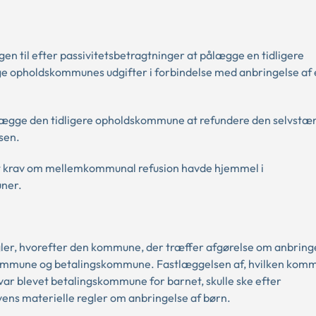
en til efter passivitetsbetragtninger at pålægge en tidligere
e opholdskommunes udgifter i forbindelse med anbringelse af 
pålægge den tidligere opholdskommune at refundere den selvstæ
sen.
t et krav om mellemkommunal refusion havde hjemmel i
uner.
ler, hvorefter den kommune, der træffer afgørelse om anbringe
skommune og betalingskommune. Fastlæggelsen af, hvilken kom
r blevet betalingskommune for barnet, skulle ske efter
ens materielle regler om anbringelse af børn.