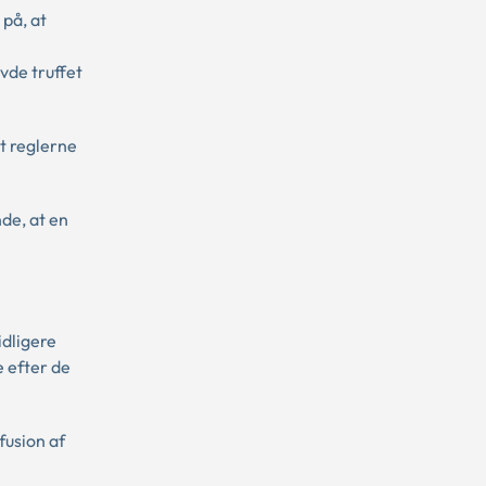
på, at
de truffet
at reglerne
de, at en
idligere
 efter de
fusion af