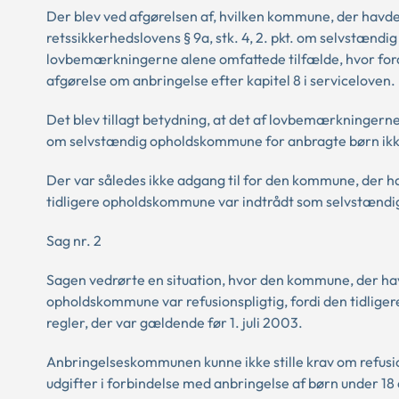
Der blev ved afgørelsen af, hvilken kommune, der havd
retssikkerhedslovens § 9a, stk. 4, 2. pkt. om selvstænd
lovbemærkningerne alene omfattede tilfælde, hvor fo
afgørelse om anbringelse efter kapitel 8 i serviceloven.
Det blev tillagt betydning, at det af lovbemærkningerne 
om selvstændig opholdskommune for anbragte børn ikk
Der var således ikke adgang til for den kommune, der ha
tidligere opholdskommune var indtrådt som selvstændig
Sag nr. 2
Sagen vedrørte en situation, hvor den kommune, der ha
opholdskommune var refusionspligtig, fordi den tidlige
regler, der var gældende før 1. juli 2003.
Anbringelseskommunen kunne ikke stille krav om refusi
udgifter i forbindelse med anbringelse af børn under 18 