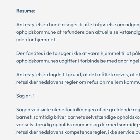
Resume:
Ankestyrelsen har i to sager truffet afgørelse om adgang
opholdskommune at refundere den aktuelle selvstændig
udenfor hjemmet.
Der fandtes i de to sager ikke at være hjemmel til at 
opholdskommunes udgifter i forbindelse med anbringel
Ankestyrelsen lagde til grund, at det måtte kræves, a
retssikkerhedslovens regler om refusion mellem komm
Sag nr. 1
Sagen vedrørte alene fortolkningen af de gældende reg
barnet, samtidig bliver barnets selvstændige ophold
var selvstændig opholdskommune og dermed samtidig va
retssikkerhedslovens kompetenceregler, ikke servicelov