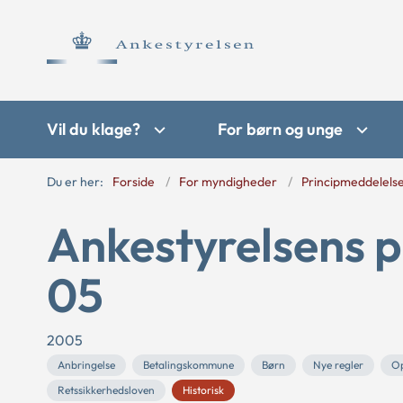
Vil du klage?
For børn og unge
Du er her:
Forside
For myndigheder
Principmeddelels
Ankestyrelsens p
05
2005
Anbringelse
Betalingskommune
Børn
Nye regler
O
Retssikkerhedsloven
Historisk