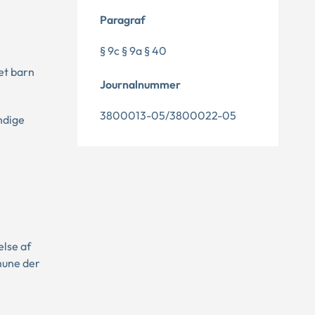
Paragraf
§ 9c § 9a § 40
et barn
Journalnummer
3800013-05/3800022-05
ndige
lse af
mune der