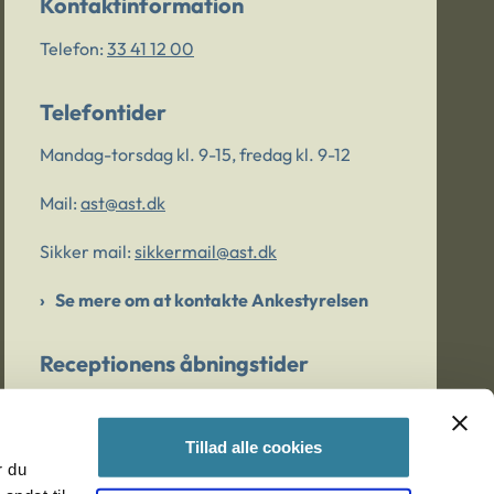
Kontaktinformation
Telefon:
33 41 12 00
Telefontider
Mandag-torsdag kl. 9-15, fredag kl. 9-12
Mail:
ast@ast.dk
Sikker mail:
sikkermail@ast.dk
Se mere om at kontakte Ankestyrelsen
Receptionens åbningstider
Mandag-torsdag kl. 9-15, fredag kl. 9-13
Tillad alle cookies
r du
Er du bekymret for et barn/en ung?