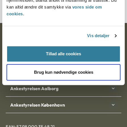
hjemmesiden, blandt andet til indsamling af statistik. Du
2000404-04
kan altid ændre dit samtykke via
vores side om
cookies
.
Ankestyrelsen
Vis detaljer
Postadresse:
Tillad alle cookies
Nytorv 7, 2. sal
9000 Aalborg
Brug kun nødvendige cookies
Ankestyrelsen Aalborg
Ankestyrelsen København
EAN: 57 98 000 35 48 21