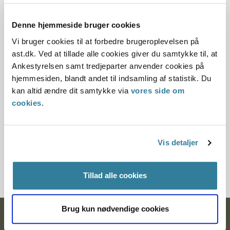
Offentliggørelsesdato
Denne hjemmeside bruger cookies
11.07.2013
Vi bruger cookies til at forbedre brugeroplevelsen på
ast.dk. Ved at tillade alle cookies giver du samtykke til, at
Denne principafgørelse er kasseret den 2. juli 2019,
Ankestyrelsen samt tredjeparter anvender cookies på
da der er kommet nye regler på området.
hjemmesiden, blandt andet til indsamling af statistik. Du
Paragraf
kan altid ændre dit samtykke via
vores side om
cookies
.
§ 20 § 16 § 74
Journalnummer
Vis detaljer
6000990-04
Tillad alle cookies
Brug kun nødvendige cookies
Ankestyrelsen