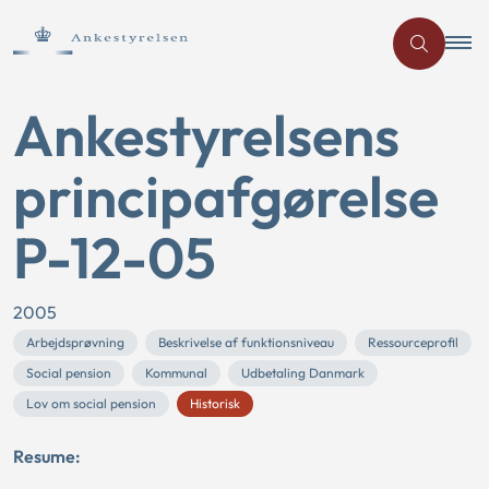
Ankestyrelsens
principafgørelse
P-12-05
2005
Arbejdsprøvning
Beskrivelse af funktionsniveau
Ressourceprofil
Social pension
Kommunal
Udbetaling Danmark
Lov om social pension
Historisk
Resume: