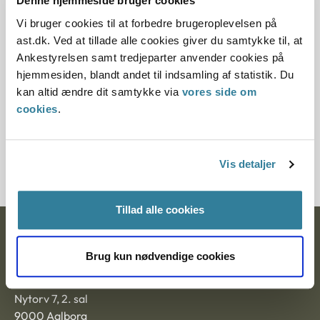
Denne hjemmeside bruger cookies
Denne principafgørelse er kasseret den 2. april
Vi bruger cookies til at forbedre brugeroplevelsen på
2013, da den er erstattet af principafgørelse 45-13.
ast.dk. Ved at tillade alle cookies giver du samtykke til, at
Paragraf
Ankestyrelsen samt tredjeparter anvender cookies på
hjemmesiden, blandt andet til indsamling af statistik. Du
§ 33 § 18 § 1 § 9 § 2
kan altid ændre dit samtykke via
vores side om
cookies
.
Journalnummer
7000246-04
Vis detaljer
Tillad alle cookies
Ankestyrelsen
Brug kun nødvendige cookies
Postadresse:
Nytorv 7, 2. sal
9000 Aalborg