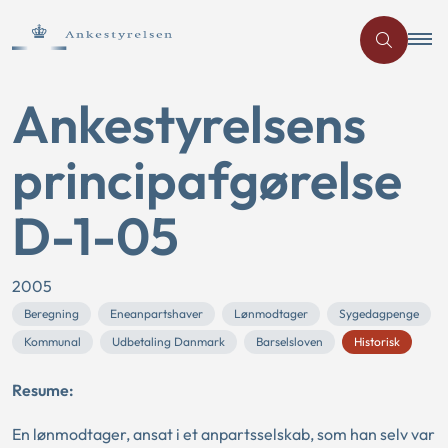
Ankestyrelsens
principafgørelse
D-1-05
2005
Beregning
Eneanpartshaver
Lønmodtager
Sygedagpenge
Kommunal
Udbetaling Danmark
Barselsloven
Historisk
Resume:
En lønmodtager, ansat i et anpartsselskab, som han selv var