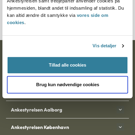
Ankestyrelsen samt tredjeparter anvender cookies på
Journalnummer
hjemmesiden, blandt andet til indsamling af statistik. Du
kan altid ændre dit samtykke via
vores side om
3800063-04
cookies
.
Vis detaljer
Ankestyrelsen
Tillad alle cookies
Postadresse:
Nytorv 7, 2. sal
Brug kun nødvendige cookies
9000 Aalborg
Ankestyrelsen Aalborg
Ankestyrelsen København