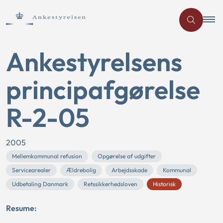
Ankestyrelsens
principafgørelse
R-2-05
2005
Mellemkommunal refusion
Opgørelse af udgifter
Servicearealer
Ældrebolig
Arbejdsskade
Kommunal
Udbetaling Danmark
Retssikkerhedsloven
Historisk
Resume: