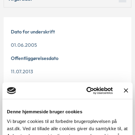
Dato for underskrift
01.06.2005
Offentliggørelsesdato
11.07.2013
Denne principafgørelse er kasseret den 10.
november 2016, da der er kommet nye regler på
området.
Denne hjemmeside bruger cookies
Paragraf
Vi bruger cookies til at forbedre brugeroplevelsen på
§ 76 § 9c § 140 § 5
ast.dk. Ved at tillade alle cookies giver du samtykke til, at