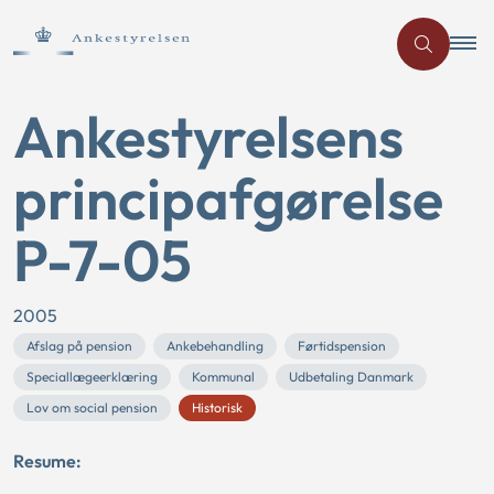
Ankestyrelsens
principafgørelse
P-7-05
2005
Afslag på pension
Ankebehandling
Førtidspension
Speciallægeerklæring
Kommunal
Udbetaling Danmark
Lov om social pension
Historisk
Resume: