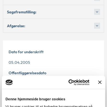
Sagsfremstilling:
Afgørelse:
Dato for underskrift
05.04.2005
Offentliggørelsesdato
11.07.2013
Denne principafgørelse er kasseret den 3. juli 2019,
Denne hjemmeside bruger cookies
da den er erstattet af principafgørelse 39-17.
Vi bruger cookies til at forbedre brugeroplevelsen på