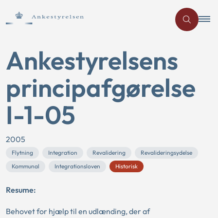
Ankestyrelsens
principafgørelse
I-1-05
2005
Flytning
Integration
Revalidering
Revalideringsydelse
Kommunal
Integrationsloven
Historisk
Resume:
Behovet for hjælp til en udlænding, der af