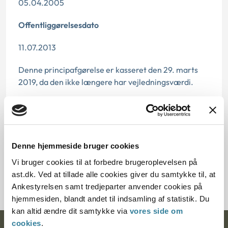
05.04.2005
Offentliggørelsesdato
11.07.2013
Denne principafgørelse er kasseret den 29. marts
2019, da den ikke længere har vejledningsværdi.
Paragraf
§ 16 § 18 § 19
Denne hjemmeside bruger cookies
Journalnummer
Vi bruger cookies til at forbedre brugeroplevelsen på
2000476-04
ast.dk. Ved at tillade alle cookies giver du samtykke til, at
Ankestyrelsen samt tredjeparter anvender cookies på
hjemmesiden, blandt andet til indsamling af statistik. Du
kan altid ændre dit samtykke via
vores side om
cookies
.