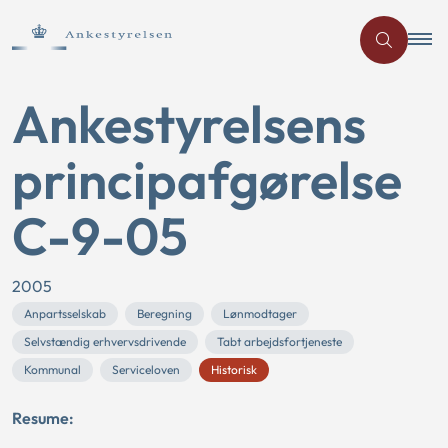
Ankestyrelsens
principafgørelse
C-9-05
2005
Anpartsselskab
Beregning
Lønmodtager
Selvstændig erhvervsdrivende
Tabt arbejdsfortjeneste
Kommunal
Serviceloven
Historisk
Resume: