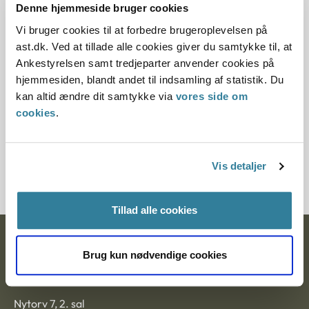
Denne principafgørelse er kasseret den 14.
Denne hjemmeside bruger cookies
december 2018, da den ikke længere har
Vi bruger cookies til at forbedre brugeroplevelsen på
vejledningsværdi.
ast.dk. Ved at tillade alle cookies giver du samtykke til, at
Ankestyrelsen samt tredjeparter anvender cookies på
Paragraf
hjemmesiden, blandt andet til indsamling af statistik. Du
kan altid ændre dit samtykke via
vores side om
§ 29 § 7 § 28 § 42
cookies
.
Journalnummer
3500427-04
Vis detaljer
Tillad alle cookies
Ankestyrelsen
Brug kun nødvendige cookies
Postadresse:
Nytorv 7, 2. sal