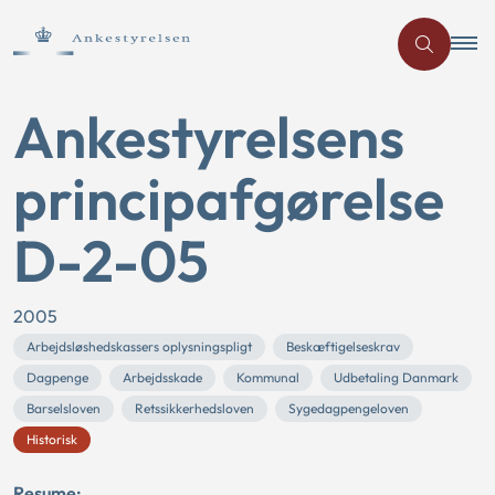
Ankestyrelsens
principafgørelse
D-2-05
2005
Arbejdsløshedskassers oplysningspligt
Beskæftigelseskrav
Dagpenge
Arbejdsskade
Kommunal
Udbetaling Danmark
Barselsloven
Retssikkerhedsloven
Sygedagpengeloven
Historisk
Resume: