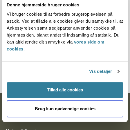
11.07.2013
Denne hjemmeside bruger cookies
Denne principafgørelse er kasseret den 30. august
Vi bruger cookies til at forbedre brugeroplevelsen på
2013, da den er erstattet af principafgørelse 107-13.
ast.dk. Ved at tillade alle cookies giver du samtykke til, at
Ankestyrelsen samt tredjeparter anvender cookies på
Paragraf
hjemmesiden, blandt andet til indsamling af statistik. Du
kan altid ændre dit samtykke via
vores side om
§ 68 § 4 § 72 § 11a § 31 § 32
cookies
.
Journalnummer
Vis detaljer
7000228-04
Tillad alle cookies
Ankestyrelsen
Brug kun nødvendige cookies
Postadresse: