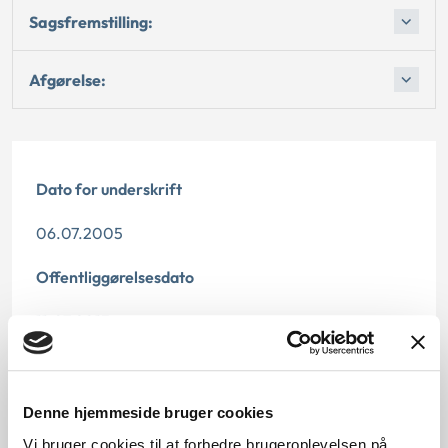
Sagsfremstilling:
Afgørelse:
Dato for underskrift
06.07.2005
Offentliggørelsesdato
11.07.2013
Denne principafgørelse er kasseret den 15.
november 2019, da den er erstattet af
principmeddelelse 63-19.
Denne hjemmeside bruger cookies
Vi bruger cookies til at forbedre brugeroplevelsen på