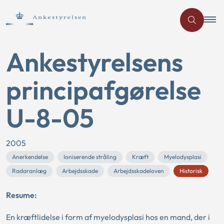
Ankestyrelsens
principafgørelse
U-8-05
2005
Anerkendelse
Ioniserende stråling
Kræft
Myelodysplasi
Radaranlæg
Arbejdsskade
Arbejdsskadeloven
Historisk
Resume:
En kræftlidelse i form af myelodysplasi hos en mand, der i