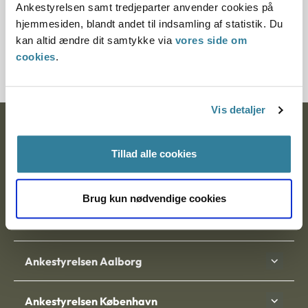
Ankestyrelsen samt tredjeparter anvender cookies på
Journalnummer
hjemmesiden, blandt andet til indsamling af statistik. Du
kan altid ændre dit samtykke via
vores side om
3600008-05
cookies
.
Vis detaljer
Ankestyrelsen
Tillad alle cookies
Postadresse:
Nytorv 7, 2. sal
Brug kun nødvendige cookies
9000 Aalborg
Ankestyrelsen Aalborg
Ankestyrelsen København