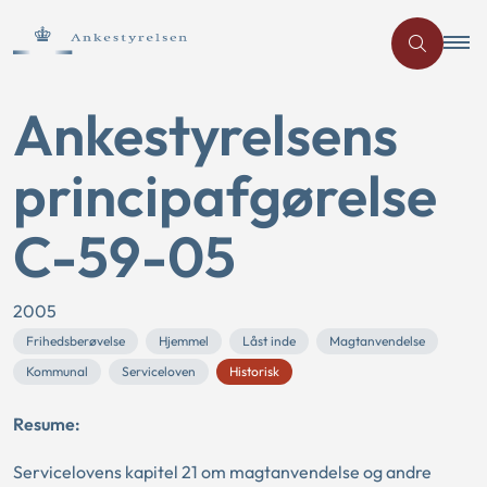
Ankestyrelsens
principafgørelse
C-59-05
2005
Frihedsberøvelse
Hjemmel
Låst inde
Magtanvendelse
Kommunal
Serviceloven
Historisk
Resume:
Servicelovens kapitel 21 om magtanvendelse og andre