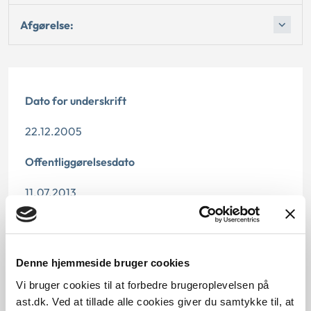
Afgørelse:
Dato for underskrift
22.12.2005
Offentliggørelsesdato
11.07.2013
Denne princpafgørelse er kasseret den 7. juni 2018,
da den ikke længere har vejledningsværdi.
Denne hjemmeside bruger cookies
Paragraf
Vi bruger cookies til at forbedre brugeroplevelsen på
§ 126 § 109c § 109 § 127 § 109a § 109b § 125 § 3
ast.dk. Ved at tillade alle cookies giver du samtykke til, at