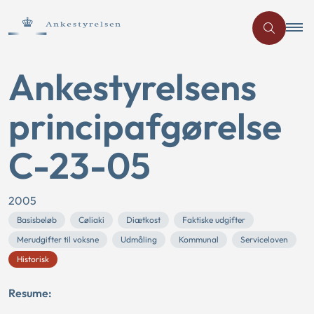
Ankestyrelsens
principafgørelse
C-23-05
2005
Basisbeløb
Cøliaki
Diætkost
Faktiske udgifter
Merudgifter til voksne
Udmåling
Kommunal
Serviceloven
Historisk
Resume: