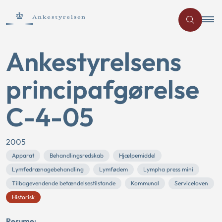
Ankestyrelsens
principafgørelse
C-4-05
2005
Apparat
Behandlingsredskab
Hjælpemiddel
Lymfedrænagebehandling
Lymfødem
Lympha press mini
Tilbagevendende betændelsestilstande
Kommunal
Serviceloven
Historisk
Resume: