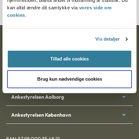
hjemmesiden, blandt andet til indsamling af statistik. Du
Journalnummer J.nr.: 2000106-05
kan altid ændre dit samtykke via
vores side om
cookies
.
Ankestyrelsen
Vis detaljer
Postadresse:
Tillad alle cookies
Nytorv 7, 2. sal
9000 Aalborg
Brug kun nødvendige cookies
Ankestyrelsen Aalborg
Ankestyrelsen København
EAN: 57 98 000 35 48 21