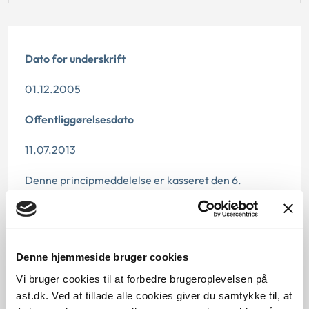
Dato for underskrift
01.12.2005
Offentliggørelsesdato
11.07.2013
Denne principmeddelelse er kasseret den 6.
december 2024, da den ikke længere har
vejledningsværdi. Det skyldes, at der er kommet nye
regler på området.
Denne hjemmeside bruger cookies
Paragraf
Vi bruger cookies til at forbedre brugeroplevelsen på
§ 9c § 9a § 40 § 8
ast.dk. Ved at tillade alle cookies giver du samtykke til, at