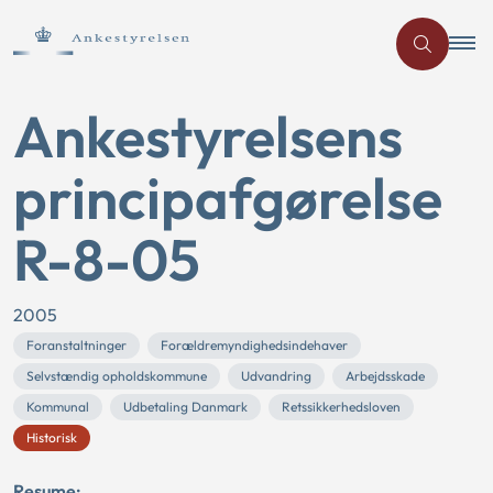
Ankestyrelsens
principafgørelse
R-8-05
2005
Foranstaltninger
Forældremyndighedsindehaver
Selvstændig opholdskommune
Udvandring
Arbejdsskade
Kommunal
Udbetaling Danmark
Retssikkerhedsloven
Historisk
Resume: