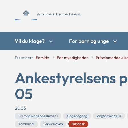
Vil du klage?
For børn og unge
Du er her:
Forside
For myndigheder
Principmeddelels
Ankestyrelsens p
05
2005
Fremadskridende demens
Klageadgang
Magtanvendelse
Kommunal
Serviceloven
Historisk