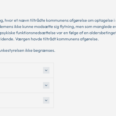
sag, hvor et nævn tiltrådte kommunens afgørelse om optagelse i 
n demens ikke kunne modsætte sig flytning, men som manglede ev
psykiske funktionsnedsættelse var en følge af en aldersbetinget
ridende. Værgen havde tiltrådt kommunens afgørelse.
Ankestyrelsen ikke begrænses.