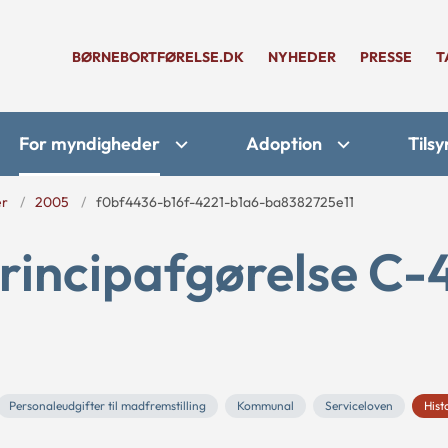
BØRNEBORTFØRELSE.DK
NYHEDER
PRESSE
T
For myndigheder
Adoption
Tilsy
er
2005
f0bf4436-b16f-4221-b1a6-ba8382725e11
rincipafgørelse C-
Personaleudgifter til madfremstilling
Kommunal
Serviceloven
Hist