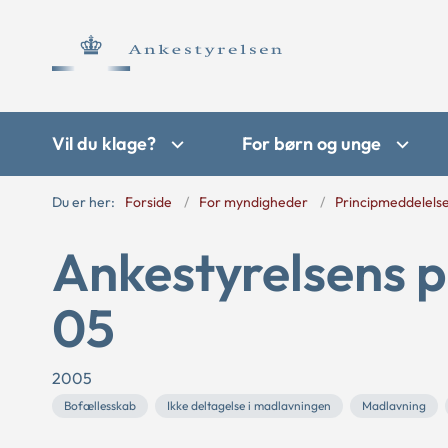
Vil du klage?
For børn og unge
Du er her:
Forside
For myndigheder
Principmeddelels
Ankestyrelsens p
05
2005
Bofællesskab
Ikke deltagelse i madlavningen
Madlavning