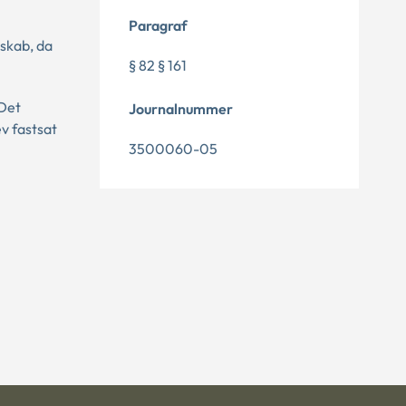
Paragraf
skab, da
§ 82 § 161
 Det
Journalnummer
v fastsat
3500060-05