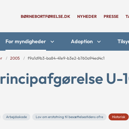
BØRNEBORTFØRELSE.DK
NYHEDER
PRESSE
T
For myndigheder
Adoption
Tilsy
er
2005
f9a1d9b3-ba84-41e9-b3e2-b760a94ed4c1
rincipafgørelse U-
Arbejdsskade
Lov om erstatning til besættelsestidens ofre
Historisk