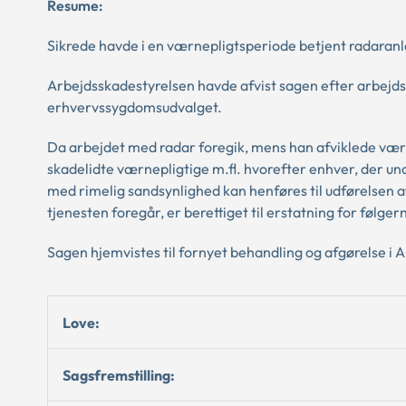
Resume:
Sikrede havde i en værnepligtsperiode betjent radaranl
Arbejdsskadestyrelsen havde afvist sagen efter arbejdssk
erhvervssygdomsudvalget.
Da arbejdet med radar foregik, mens han afviklede værne
skadelidte værnepligtige m.fl. hvorefter enhver, der un
med rimelig sandsynlighed kan henføres til udførelsen af
tjenesten foregår, er berettiget til erstatning for følger
Sagen hjemvistes til fornyet behandling og afgørelse i 
Love:
Sagsfremstilling: