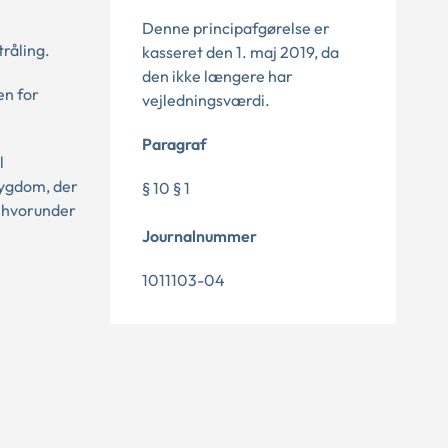
Denne principafgørelse er
råling.
kasseret den 1. maj 2019, da
den ikke længere har
en for
vejledningsværdi.
Paragraf
l
sygdom, der
§ 10 § 1
, hvorunder
Journalnummer
1011103-04