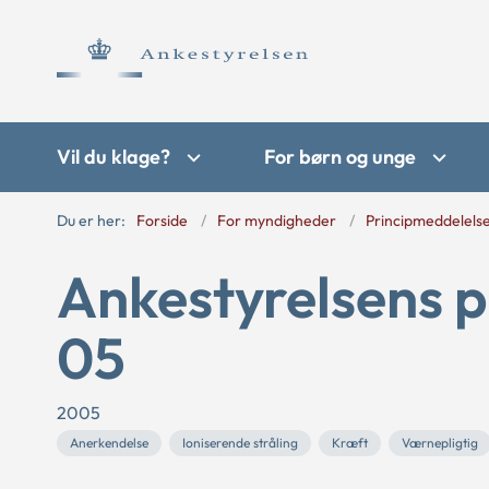
Vil du klage?
For børn og unge
Du er her:
Forside
For myndigheder
Principmeddelels
Ankestyrelsens p
05
2005
Anerkendelse
Ioniserende stråling
Kræft
Værnepligtig