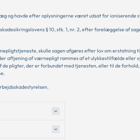
æg og havde efter oplysningerne været udsat for ioniserende st
adesikringslovens § 10, stk. 1, nr. 2, efter forelæggelse af sag
pligtstjeneste, skulle sagen afgøres efter lov om erstatning ti
der aftjening af værnepligt rammes af et ulykkestilfælde eller 
 de pligter, der er forbundet med tjenesten, eller til de forhold
ne.
Arbejdsskadestyrelsen.