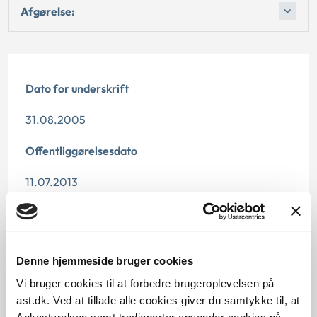
Afgørelse:
Dato for underskrift
31.08.2005
Offentliggørelsesdato
11.07.2013
Denne principafgørelse er kasseret den 25. juni
2019, da den er erstattet af principafgørelse 106-15.
Paragraf
Denne hjemmeside bruger cookies
Vi bruger cookies til at forbedre brugeroplevelsen på
§ 18 § 34
ast.dk. Ved at tillade alle cookies giver du samtykke til, at