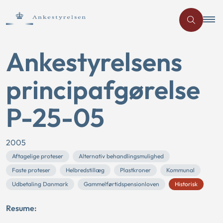
Ankestyrelsens
principafgørelse
P-25-05
2005
Aftagelige proteser
Alternativ behandlingsmulighed
Faste proteser
Helbredstillæg
Plastkroner
Kommunal
Udbetaling Danmark
Gammelførtidspensionloven
Historisk
Resume: