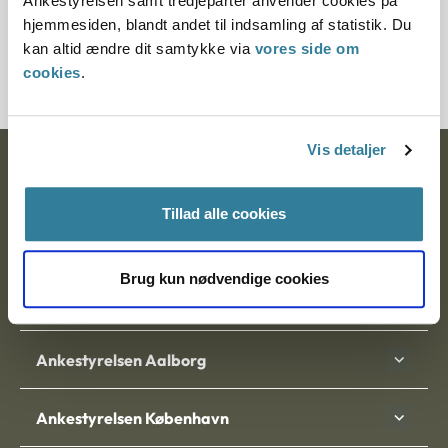
Ankestyrelsen samt tredjeparter anvender cookies på
Journalnummer
hjemmesiden, blandt andet til indsamling af statistik. Du
kan altid ændre dit samtykke via
vores side om
6000031-05
cookies
.
Vis detaljer
Ankestyrelsen
Postadresse:
Tillad alle cookies
Nytorv 7, 2. sal
Brug kun nødvendige cookies
9000 Aalborg
Ankestyrelsen Aalborg
Ankestyrelsen København