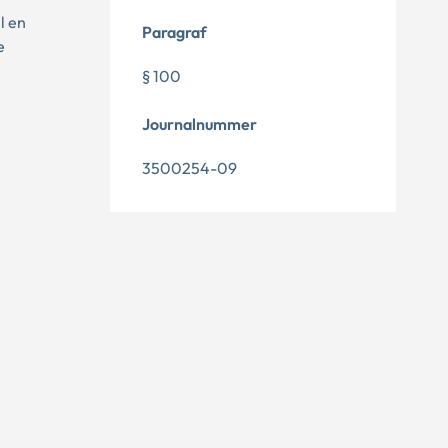
l en
Paragraf
e
§ 100
Journalnummer
3500254-09