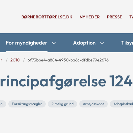
BØRNEBORTFØRELSE.DK
NYHEDER
PRESSE
T
For myndigheder
Adoption
Tilsy
er
2010
6f73bbe4-a884-4930-ba6c-dfdbe79e2676
rincipafgørelse 12
on
Forsikringsmægler
Rimelig grund
Arbejdsskade
Arbejdsskad