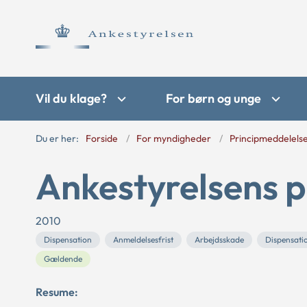
Vil du klage?
For børn og unge
Du er her:
Forside
For myndigheder
Principmeddelels
Ankestyrelsens p
2010
Dispensation
Anmeldelsesfrist
Arbejdsskade
Dispensati
Gældende
Resume: