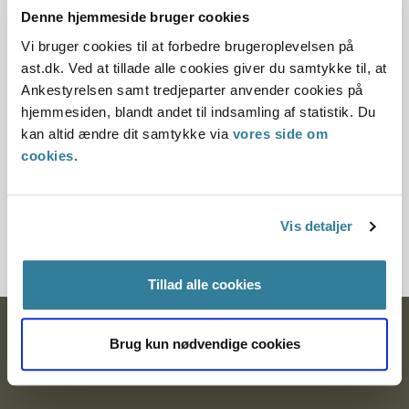
Denne hjemmeside bruger cookies
Offentliggørelsesdato
Vi bruger cookies til at forbedre brugeroplevelsen på
10.07.2013
ast.dk. Ved at tillade alle cookies giver du samtykke til, at
Ankestyrelsen samt tredjeparter anvender cookies på
Paragraf
hjemmesiden, blandt andet til indsamling af statistik. Du
kan altid ændre dit samtykke via
vores side om
§ 100
cookies
.
Journalnummer
Vis detaljer
3500254-09
Tillad alle cookies
Ankestyrelsen
Brug kun nødvendige cookies
Postadresse: