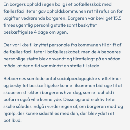
En borgers ophold i egen bolig i et bofællesskab med
fællesfaciliteter gav opholdskommunen ret til refusion for
udgifter vedrørende borgeren. Borgeren var bevilget 15,5
times ugentlig personlig støtte samt beskyttet
beskæftigelse 4 dage om ugen.
Der var ikke tilknyttet personale fra kommunen til drift af
de fælles faciliteter i bofællesskabet, men de 4 beboeres
personlige støtte blev anvendt og tilrettelagt på en sådan
måde, at der altid var mindst en støtte til stede.
Beboernes samlede antal socialpædagogiske støttetimer
og beskyttet beskæftigelse kunne tilsammen bidrage til at
skabe en struktur i borgerens hverdag, som et ophold i
boform også ville kunne yde. Disse og andre aktiviteter
skulle således indgå i vurderingen af, om borgeren modtog
hjælp, der kunne sidestilles med den, der blev ydet i et
botilbud.