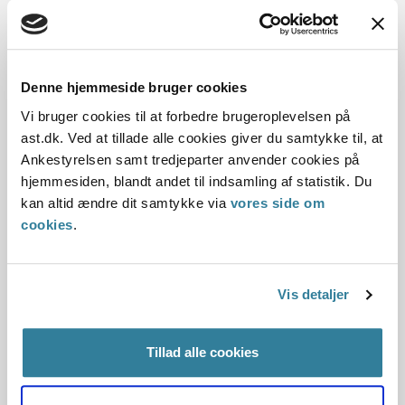
af, om et forbrugsgode er sædvanligt indbo, vægt på
eksempelvis udbredelse, pris, udvalg, udviklingen i
befolkningens levestandard, folks forbrugs- og levevaner
og samfundsudviklingen i det hele taget. På den baggrund
Denne hjemmeside bruger cookies
er det således vores praksis, at fx faconhovedpuder,
Vi bruger cookies til at forbedre brugeroplevelsen på
digitalkameraer, smartphones, tablets og andre lignende
ast.dk. Ved at tillade alle cookies giver du samtykke til, at
elektroniske apparater, samt vaskemaskiner,
Ankestyrelsen samt tredjeparter anvender cookies på
opvaskemaskiner, tørretumblere, mikrobølgeovne,
hjemmesiden, blandt andet til indsamling af statistik. Du
robotstøvsugere og almindelige køkkenmaskiner i dag
kan altid ændre dit samtykke via
vores side om
betragtes som sædvanligt indbo i ethvert hjem, der måtte
cookies
.
ønske det.
I en konkret sag fandt Ankestyrelsen, at en hvilestol uden
særlige handicapkompenserende funktioner er et
Vis detaljer
forbrugsgode, der indgår i sædvanligt indbo, hvilket der
ikke kan ydes støtte til.
Tillad alle cookies
I en anden konkret sag fandt Ankestyrelsen, at en hvilestol
med indbygget katapultsæde skal bevilges som et