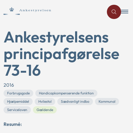
Ankestyrelsens
principafgørelse
73-16
2016
Forbrugsgode
Handicapkompenserende funktion
Hjælpemiddel
Hvilestol
Sædvanligt indbo
Kommunal
Serviceloven
Gældende
Resumé: