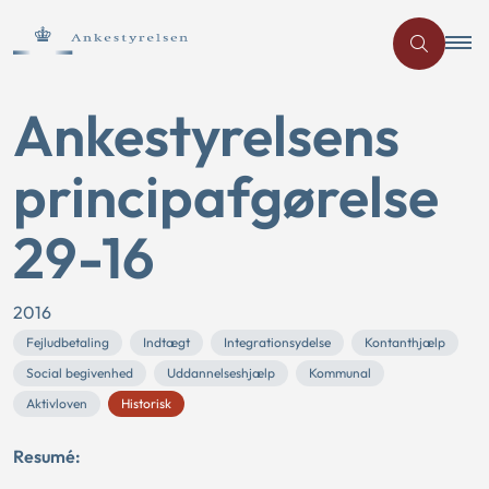
Ankestyrelsens
principafgørelse
29-16
2016
Fejludbetaling
Indtægt
Integrationsydelse
Kontanthjælp
Social begivenhed
Uddannelseshjælp
Kommunal
Aktivloven
Historisk
Resumé: