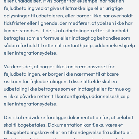
eller undladelser. Hvis borger for eksempel har fået en
fejludbetaling ved at give utilstrækkelige eller urigtige
oplysninger til udbetaleren, eller borger ikke har overholdt
tidsfrister eller lignende, der medfører, at ydelsen ikke har
kunnet standses i tide, skal udbetalingen efter sit indhold
betragtes som en formue eller indtægt og behandles som
sådan i forhold til retten til kontanthjælp, uddannelseshjælp
eller integrationsydelse.
Vurderes det, at borger ikke kan bære ansvaret for
fejludbetalingen, er borger ikke nærmest til at bære
risikoen for fejludbetalingen. I disse tilfælde skal en
udbetaling ikke betragtes som en indtægt eller formue og
vil ikke påvirke retten til kontanthjælp, uddannelseshjælp
eller integrationsydelse.
Der skal endvidere foreligge dokumentation for, at beløbet
skal tilbagebetales. Dokumentation kan f.eks. være et
tilbagebetalingskrav eller en tilkendegivelse fra udbetaler.