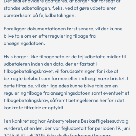
Det skal endvidere godtgøres, at borger har forsøgt at
standse udbetalingen, f.eks. ved at gøre udbetaleren
opmærksom på fejludbetalingen.
Foreligger dokumentationen først senere, vil der kunne
blive tale om en efterregulering tilbage fra
ansøgningsdatoen.
Hvis borger ikke tilbagebetaler de fejludbetalte midler til
udbetaleren inden den dato, der er fastsat i
tilbagebetalingskravet, vil forudsætningen for ikke at
betragte beløbet som formue eller indtægt være bristet. I
dette tilfælde, vil der ligeledes kunne blive tale om en
regulering tilbage fra ansøgningsdatoen samt eventuelt et
tilbagebetalingskrav, såfremt betingelserne herfor i det
konkrete tilfælde er opfyldt.
I en konkret sag har Ankestyrelsens Beskæftigelsesudvalg
vurderet, at en løn, der var fejludbetalt for perioden 19. juni
2015 til 31. juli 2015, ikke skulle fradrages i borgers