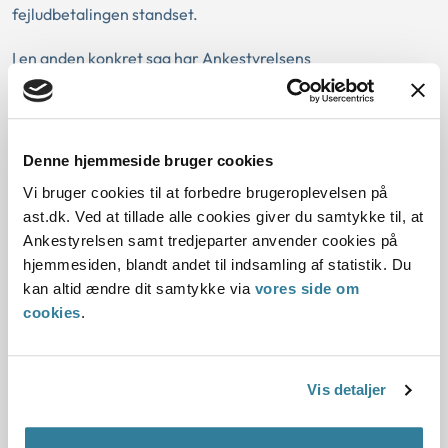
fejludbetalingen standset.
I en anden konkret sag har Ankestyrelsens
Beskæftigelsesudvalg vurderet, at SU, der blev fejludbetalt
for september måned 2015, ikke skulle betragtes som en
indtægt.
Denne hjemmeside bruger cookies
Ankestyrelsens Beskæftigelsesudvalg vurderede i denne
Vi bruger cookies til at forbedre brugeroplevelsen på
forbindelse, at fejludbetalingen ikke skyldtes borgers
ast.dk. Ved at tillade alle cookies giver du samtykke til, at
handlinger, og at borger ikke var nærmest til at bære
Ankestyrelsen samt tredjeparter anvender cookies på
risikoen for fejludbetalingen.
hjemmesiden, blandt andet til indsamling af statistik. Du
kan altid ændre dit samtykke via
vores side om
Borger gav samtidig med studieophør besked til sin
cookies
.
uddannelsesinstitution, som automatisk videregav
meddelelse til Statens Uddannelsesstøtte om at standse
udbetalingen af SU. Ophøret skete dog så sent i måneden,
at udbetalingen af SU for september ikke kunne standses.
Vis detaljer
Borger modtog den 9. september 2015 krav om