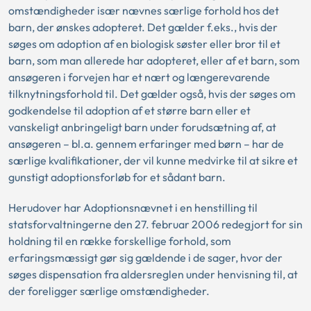
omstændigheder især nævnes særlige forhold hos det
barn, der ønskes adopteret. Det gælder f.eks., hvis der
søges om adoption af en biologisk søster eller bror til et
barn, som man allerede har adopteret, eller af et barn, som
ansøgeren i forvejen har et nært og længerevarende
tilknytningsforhold til. Det gælder også, hvis der søges om
godkendelse til adoption af et større barn eller et
vanskeligt anbringeligt barn under forudsætning af, at
ansøgeren – bl.a. gennem erfaringer med børn – har de
særlige kvalifikationer, der vil kunne medvirke til at sikre et
gunstigt adoptionsforløb for et sådant barn.
Herudover har Adoptionsnævnet i en henstilling til
statsforvaltningerne den 27. februar 2006 redegjort for sin
holdning til en række forskellige forhold, som
erfaringsmæssigt gør sig gældende i de sager, hvor der
søges dispensation fra aldersreglen under henvisning til, at
der foreligger særlige omstændigheder.