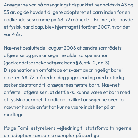
Ansøgerne var på ansøgningstidspunktet henholdsvis 43 og
53 år, og de havde tidligere adopteret et barn inden for en
godkendelsesramme på 48-72 måneder. Barnet, der havde
et fysisk handicap, blev hjemtaget i foråret 2007, hvor det
var 4 år.
Nævnet besluttede i august 2008 at ændre samrådets
afgørelse og give ansøgerne aldersdispensation
(godkendelsesbekendtgørelsens § 6, stk. 2, nr. 3).
Dispensationen omfattede et svært anbringeligt barn i
alderen 48-72 måneder, dog yngre end og med naturlig
søskendeafstand til ansøgernes første barn. Nævnet
anførte i afgørelsen, at det f.eks. kunne være et barn med
et fysisk operabelt handicap, hvilket ansøgerne over for
nævnet havde anført at kunne være indstillet på at
modtage.
Ifølge Familiestyrelsens vejledning til statsforvaltningerne
om adoption kan som eksempler på særlige