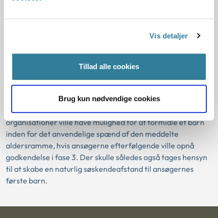
Nævnet bemærkede over for ansøgerne, at der ikke var
taget stilling til, om de kunne godkendes som adoptanter i
Vis detaljer
fase 3, da dette ville bero på en konkret vurdering af deres
ressourcer i relation til at skulle integrere et barn med
særlige behov i familien. Herunder skulle det også indgå i
Tillad alle cookies
fase 3 vurderingen, hvilke særlige behov hos et barn, som
ansøgerne kunne være indstillede på at acceptere.
Brug kun nødvendige cookies
Herudover tog nævnet forbehold for, om de formidlende
organisationer ville have mulighed for at formidle et barn
inden for det anvendelige spænd af den meddelte
aldersramme, hvis ansøgerne efterfølgende ville opnå
godkendelse i fase 3. Der skulle således også tages hensyn
til at skabe en naturlig søskendeafstand til ansøgernes
første barn.