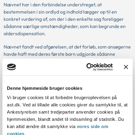
Nævnet har i den forbindelse understreget, at
bestemmelsen i sin ordlyd og indhold lægger op til en
konkret vurdering af, om der i den enkelte sag foreligger
sådanne særlige omstændigheder, som kan begrunde en
aldersdispensation.
Nævnet fandt ved afgørelsen, at det forløb, som ansøgerne
havde haft med deres første barn udgjorde sådanne
særlige omstændigheder, at der var grundlag for at
meddele aldersdispensation til barn nr. 2. Uanset at
ansøgerne ikke havde særlige udannelses- eller
erhvervsmæssige kvalifikationer i relation til at varetage
Denne hjemmeside bruger cookies
omsorgen for et barn med særlige behov, var det nævnets
opfattelse, at de gennem forløbet med det første barn
Vi bruger cookies til at forbedre brugeroplevelsen på
havde erhvervet de nødvendige kvalifikationer hertil.
ast.dk. Ved at tillade alle cookies giver du samtykke til, at
Ansøgerne havde således formået at håndtere et fysisk
Ankestyrelsen samt tredjeparter anvender cookies på
handicap og heraf følgende operationer og indlæggelser,
hjemmesiden, blandt andet til indsamling af statistik. Du
selvom de var uforberedte herpå ved modtagelsen af
kan altid ændre dit samtykke via
vores side om
barnet.
cookies
.