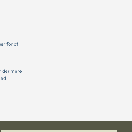
er for at
år der mere
med