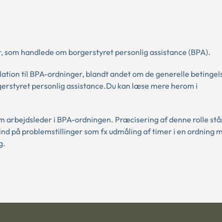
, som handlede om borgerstyret personlig assistance (BPA).
lation til BPA-ordninger, blandt andet om de generelle betingels
gerstyret personlig assistance.Du kan læse mere herom i
m arbejdsleder i BPA-ordningen. Præcisering af denne rolle st
nd på problemstillinger som fx udmåling af timer i en ordning 
g.