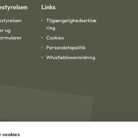
styrelsen
Links
styrelsen
Tilgængelighedserklæ
ring
er og
formularer
Cookies
Persondatapolitik
Whistleblowerordning
 cookies