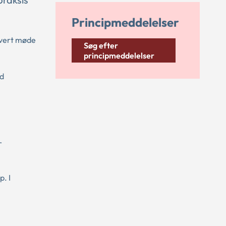
Principmeddelelser
hvert møde
Søg efter
principmeddelelser
ed
r
. I