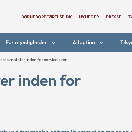
BØRNEBORTFØRELSE.DK
NYHEDER
PRESSE
T
For myndigheder
Adoption
Tilsy
raksisnotater inden for serviceloven
er inden for
sis ved forsørgelse af børn i hjemmet og regler og 