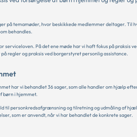
ager på temamøder, hvor beskikkede medlemmer deltager. Til 
 som behandles.
r serviceloven. På det ene møde har vi haft fokus på praksis v
t på regler og praksis ved borgerstyret personlig assistance.
emmet
met har vi behandlet 36 sager, som alle handler om hjælp efte
f børn i hjemmet.
ld til personkredsafgrænsning og tilretning og udmåling af hjælp
elser, som er anvendt, når vi har behandlet de konkrete sager.