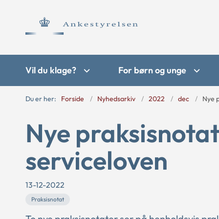
Vil du klage?
For børn og unge
Du er her:
Forside
Nyhedsarkiv
2022
dec
Nye p
Nye praksisnotat
serviceloven
13-12-2022
Praksisnotat
To nye praksisnotater ser på henholdsvis prak