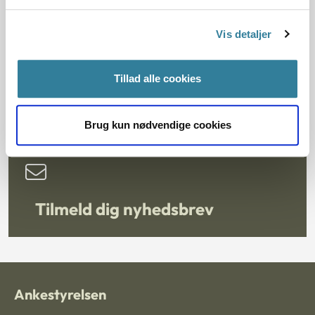
Du kan på hjemmesiden finde en lang række andre
Vis detaljer
praksisnotater om bl.a. servicelovens regler. Fx har vi i
marts 2022 afholdt temamøder om længerevarende og
midlertidige botilbud og om aktivitets- og samværstilbud.
Tillad alle cookies
Læs notaterne fra temamøderne
Brug kun nødvendige cookies
Tilmeld dig nyhedsbrev
Ankestyrelsen