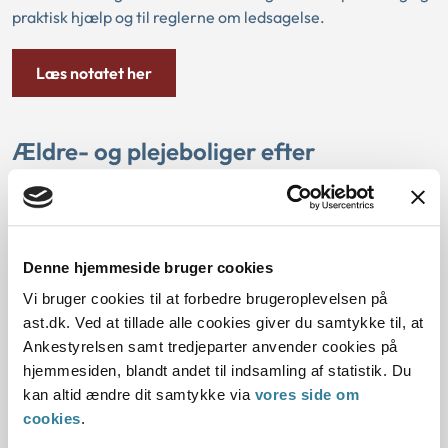
praktisk hjælp og til reglerne om ledsagelse.
Læs notatet her
Ældre- og plejeboliger efter
almenboligloven
Notatet indeholder bl.a. en beskrivelse af boligtyperne
ældre- og handicapvenligboliger og plejeboliger. Desuden
Denne hjemmeside bruger cookies
beskriver vi, til hvem og hvordan der kan ske visitation til
sådanne boliger.
Vi bruger cookies til at forbedre brugeroplevelsen på
ast.dk. Ved at tillade alle cookies giver du samtykke til, at
Ankestyrelsen samt tredjeparter anvender cookies på
Læs notatet her
hjemmesiden, blandt andet til indsamling af statistik. Du
kan altid ændre dit samtykke via
vores side om
cookies
.
Tidligere praksisnotater