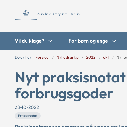
Vil du klage?
For børn og unge
Du er her:
Forside
Nyhedsarkiv
2022
okt
Nyt p
Nyt praksisnota
forbrugsgoder
28-10-2022
Praksisnotat
Praksisnotatet ser nærmere på sager om kom