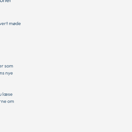
hvert møde
per som
ns nye
u læse
erne om