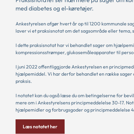
med diabetes og el-køretøjer.
Ankestyrelsen afgør hvert år op til 1200 kommunale s
laver vi et praksisnotat om det sagsområde eller tema,
I dette praksisnotat har vi behandlet sager om hjælpemi
kompressionsstrømper, glukosemåleapparater til person
I juni 2022 offentliggjorde Ankestyrelsen en principm
hjælpemiddel. Vi har derfor behandlet en række sager
praksis.
I notatet kan du også læse du om betingelserne for bev
mere om i Ankestyrelsens principmeddelelse 30-17. Not
hjælpemidler og forbrugsgoder og principmeddelelse 4
Læs notatet her