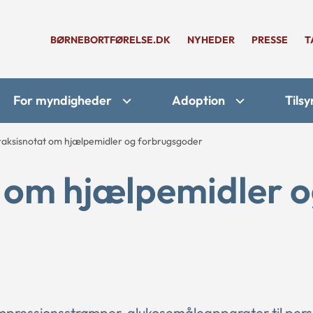
BØRNEBORTFØRELSE.DK
NYHEDER
PRESSE
T
For myndigheder
Adoption
Tilsy
raksisnotat om hjælpemidler og forbrugsgoder
t om hjælpemidler 
pressionsstrømper, glukosemåleapparater til per