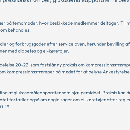
ager på temamøder, hvor beskikkede medlemmer deltager. Til 
 som behandles.
dler og forbrugsgoder efter serviceloven, herunder bevilling af
er med diabetes og el-køretøjer.
eddelelse 20-22, som fastslår ny praksis om kompressionsstrøm
 om kompressionsstrømper på mødet for at belyse Ankestyrelse
illing af glukosemåleapparater som hjælpemiddel. Praksis kan d
atet fortæller også om nogle sager om el-køretøjer efter regl
0-19.