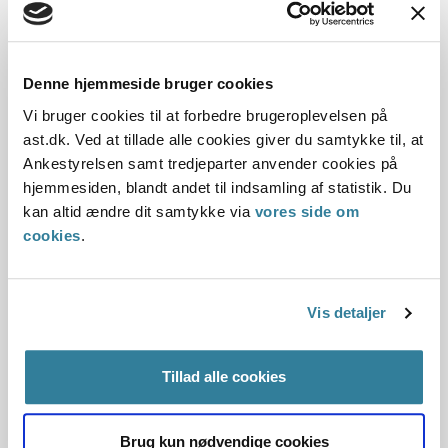
merudgiftsbestemmelsen, skal både Ankestyrelsen og
kommunerne genoptage sådanne sager, som er afgjort
inden for de seneste tre år fra offentliggørelsen af
Denne hjemmeside bruger cookies
principmeddelelse 25-23.
Vi bruger cookies til at forbedre brugeroplevelsen på
Det er den myndighed, der senest har afgjort sagen, der
ast.dk. Ved at tillade alle cookies giver du samtykke til, at
skal se på den igen.
Ankestyrelsen samt tredjeparter anvender cookies på
hjemmesiden, blandt andet til indsamling af statistik. Du
Ankestyrelsen kan ikke ved en søgning i styrelsens
kan altid ændre dit samtykke via
vores side om
journalsystemer identificere eventuelle sager om
cookies
.
følgeudgifter på børnehandicapområdet, hvor det har
været relevant at inddrage muligheden for dækning efter
reglerne om merudgifter.
Vis detaljer
Borgere, der mener, at deres sag skal genoptages, kan
derfor kontakte Ankestyrelsen, hvis de i forbindelse med
Tillad alle cookies
deres afgørelser efter den hidtidige praksis har fået afslag
på dækning af merudgifter til følgeudgifter til en bevilget
afløsning eller aflastningsordning. Er afgørelsen senest
Brug kun nødvendige cookies