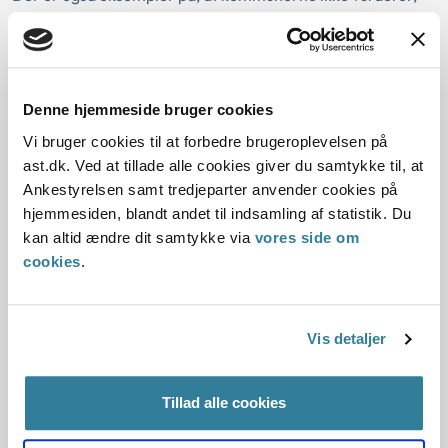
om der er andre forhold end de rimelige grunde til, at en
aktivitetsparat borger ikke skal opfylde sin
rådighedsforpligtelse, herunder om en sanktion vil fremme
den aktivitetsparate borgers rådighed. Disse sager ville
Denne hjemmeside bruger cookies
blive ændret, da det er en betingelse efter lovgivningen, at
kommunen har foretaget sådan en vurdering.
Vi bruger cookies til at forbedre brugeroplevelsen på
ast.dk. Ved at tillade alle cookies giver du samtykke til, at
Ankestyrelsen samt tredjeparter anvender cookies på
Opfølgning på baggrund af
hjemmesiden, blandt andet til indsamling af statistik. Du
undersøgelsen
kan altid ændre dit samtykke via
vores side om
cookies
.
På baggrund af undersøgelsen vil Ankestyrelsen tilbyde de
deltagende kommuner et virtuelt dialogmøde, hvor
resultaterne og anbefalingerne fra undersøgelsen
Vis detaljer
gennemgås for at styrke kommunernes praksis på
sanktionsområdet.
Tillad alle cookies
Ankestyrelsen har desuden bedt de deltagende kommuner
om at behandle Ankestyrelsens undersøgelse af