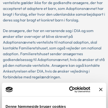
venteliste gælder ikke for de godkendte ansøgere, der har
accepteret at adoptere et barn, som Adoptionsnævnet har
bragt i forslag, eller hvor den udenlandske samarbejdspart i
deres sag har bragt et konkret barn i forslag.
De ansøgere, der har en verserende sag i DIA og som
ønsker eller overvejer at blive skrevet på
Adoptionsnævnets venteliste til national adoption, skal
kontakte Familieretshuset, som også vejleder om national
adoption. Familieretshuset sender ansøgernes
godkendelsessag til Adoptionsnævnet, hvis de ønsker at stå
på den nationale venteliste. Ansøgere kan også kontakte
Ankestyrelsen eller DIA, hvis de ønsker vejledning i
forbindelse med regelændringen.
De ansøgere, der allerede står på begge lister, skal ikke
foretage sig noget på grund af den oplyste regelændring.
Du kan se regelændringen her:
Denne hjemmeside bruger cookies