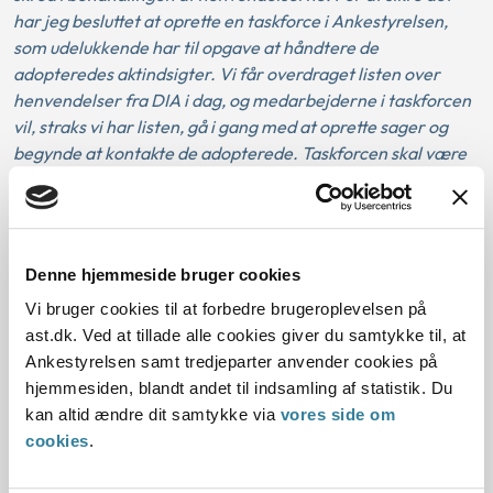
har jeg besluttet at oprette en taskforce i Ankestyrelsen,
som udelukkende har til opgave at håndtere de
adopteredes aktindsigter. Vi får overdraget listen over
henvendelser fra DIA i dag, og medarbejderne i taskforcen
vil, straks vi har listen, gå i gang med at oprette sager og
begynde at kontakte de adopterede. Taskforcen skal være
færdig med at behandle de 500 henvendelser om
aktindsigt inden for 3 måneder, fra vi modtager sagerne .
Vi har et tæt og godt samarbejde med Rigsarkivet om
modtagelsen af sagerne."
Denne hjemmeside bruger cookies
Ankestyrelsen prioriterer sagsbehandlingen af
Vi bruger cookies til at forbedre brugeroplevelsen på
aktindsigterne, så de henvendelser, der har ventet længst,
ast.dk. Ved at tillade alle cookies giver du samtykke til, at
bliver behandlet først.
Ankestyrelsen samt tredjeparter anvender cookies på
hjemmesiden, blandt andet til indsamling af statistik. Du
Også borgere med nye henvendelser om aktindsigt kan
kan altid ændre dit samtykke via
vores side om
kontakte Ankestyrelsen. Vi vil herefter notere
cookies
.
henvendelserne, så de kan blive behandlet, når vi får
adgang til akterne.