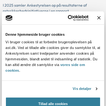
I 2025 samler Ankestyrelsen op på resultaterne af
retssikkerhedsinitiativerne i en rapport.
Ankestyrelsen gennemfører en
Denne hjemmeside bruger cookies
række undervisnings- og
Vi bruger cookies til at forbedre brugeroplevelsen på
kompetenceudviklingsinitiativer i
ast.dk. Ved at tillade alle cookies giver du samtykke til, at
retssikkerhedsprogrammet
Ankestyrelsen samt tredjeparter anvender cookies på
hjemmesiden, blandt andet til indsamling af statistik. Du
Faglige temadage 2024
kan altid ændre dit samtykke via
vores side om
cookies
.
Ankestyrelsen afholder temadage d. 30.
september og 1. oktober 2024 for op til 1000
deltagere fra landets kommuner, hvor
Vis detaljer
Ankestyrelsen udbyder både læringsmoduler
om de generelle sagsbehandlingsregler og om
specifikke handicapbestemmelser. Temaer og
Tillad alle cookies