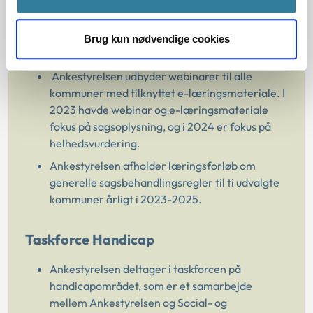
undervisningsmoduler er sammensat med
afsæt i resultaterne fra
retssikkerhedsundersøgelserne.
Læs mere
Brug kun nødvendige cookies
herom og tilmeld dig her
Ankestyrelsen udbyder webinarer til alle
kommuner med tilknyttet e-læringsmateriale. I
2023 havde webinar og e-læringsmateriale
fokus på sagsoplysning, og i 2024 er fokus på
helhedsvurdering.
Ankestyrelsen afholder læringsforløb om
generelle sagsbehandlingsregler til ti udvalgte
kommuner årligt i 2023-2025.
Taskforce Handicap
Ankestyrelsen deltager i taskforcen på
handicapområdet, som er et samarbejde
mellem Ankestyrelsen og Social- og