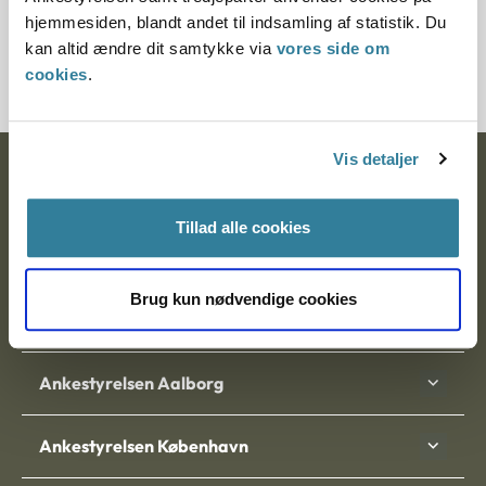
hjemmesiden, blandt andet til indsamling af statistik. Du
Tilmeld dig nyhedsbrev
kan altid ændre dit samtykke via
vores side om
cookies
.
Vis detaljer
Ankestyrelsen
Postadresse:
Tillad alle cookies
Nytorv 7, 2. sal
9000 Aalborg
Brug kun nødvendige cookies
Ankestyrelsen Aalborg
Ankestyrelsen København