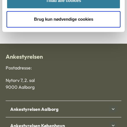
optagelse i særlige botilbud uden samtykke (flytning uden
Tillad alle cookies
samtykke). Guiden er en del af retssikkerhedsinitiativerne
på handicapområdet, og den gennemgår reglerne om
Brug kun nødvendige cookies
magtanvendelse med fokus på konkrete bestemmelser i
serviceloven.
Ankestyrelsen
Postadresse:
Nytorv 7, 2. sal
9000 Aalborg
Ankestyrelsen Aalborg
Ankestyrelsen København