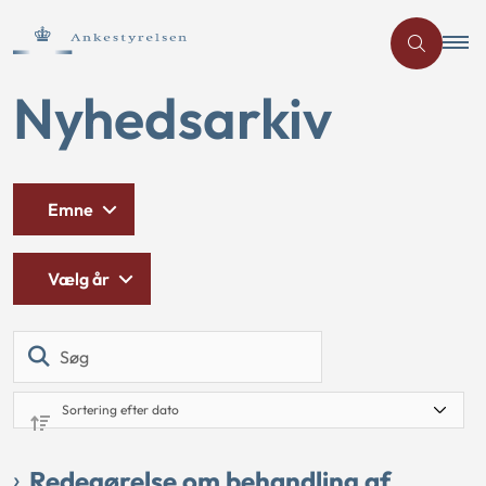
Nyhedsarkiv
Emne
Vælg år
Søg
Redegørelse om behandling af