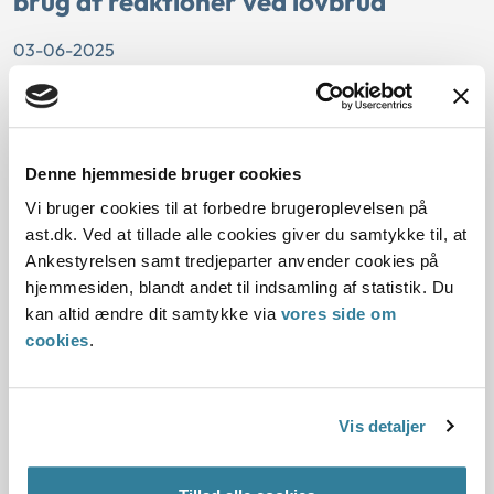
brug af reaktioner ved lovbrud
03-06-2025
Tilsyn
Statsrevisorerne har den 2. juni fremsendt Rigsrevisionens
beretning om Ankestyrelsens tilsyn og brug af reaktioner
Denne hjemmeside bruger cookies
ved lovbrud til Folketinget. Indenrigs- og
Sundhedsministeriet er ressortministerium for det
Vi bruger cookies til at forbedre brugeroplevelsen på
regionale og kommunale tilsyn, og Ankestyrelsen vil nu gå i
ast.dk. Ved at tillade alle cookies giver du samtykke til, at
dialog om beretningens anbefalinger med ministeriet.
Ankestyrelsen samt tredjeparter anvender cookies på
hjemmesiden, blandt andet til indsamling af statistik. Du
Ny guide skal styrke behandlingen af
kan altid ændre dit samtykke via
vores side om
sager om flytning uden samtykke
cookies
.
02-06-2025
Vis detaljer
Handicap
Ankestyrelsen har lavet en guide til behandling af sager om