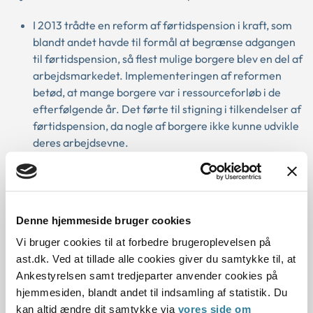
I 2013 trådte en reform af førtidspension i kraft, som
blandt andet havde til formål at begrænse adgangen
til førtidspension, så flest mulige borgere blev en del af
arbejdsmarkedet. Implementeringen af reformen
betød, at mange borgere var i ressourceforløb i de
efterfølgende år. Det førte til stigning i tilkendelser af
førtidspension, da nogle af borgere ikke kunne udvikle
deres arbejdsevne.
I 2018 blev der gennemført en præcisering i loven,
som betyder, at kommunen skal tilkende
ressourceforløb, hvis de vurderer, at det er realistisk,
at borger kan udvikle sin arbejdsevne, og at borger kan
Denne hjemmeside bruger cookies
blive selvforsørgende, eventuelt i et fleksjob. Hvis ikke
Vi bruger cookies til at forbedre brugeroplevelsen på
kommunen vurderer det, skal kommunen tage stilling
ast.dk. Ved at tillade alle cookies giver du samtykke til, at
til, om der i stedet skal indledes en sag om
Ankestyrelsen samt tredjeparter anvender cookies på
førtidspension. Denne ændring førte til, at en del
hjemmesiden, blandt andet til indsamling af statistik. Du
borgere fik tilkendt førtidspension, fordi kommunen
kan altid ændre dit samtykke via
vores side om